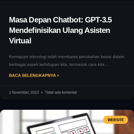
Masa Depan Chatbot: GPT-3.5
Mendefinisikan Ulang Asisten
Virtual
Kemajuan teknologi telah membawa perubahan besar dalam
berbagai aspek kehidupan kita, termasuk cara kita
berkomunikasi dengan mesin dan perangkat lunak.
BACA SELENGKAPNYA »
1 November, 2023
Tidak ada komentar
WEBSITE