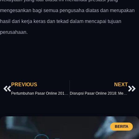
mengesankan bagi semua pengusaha diatas dan merupakan
hasil dari kerja keras dan tekad dalam mencapai tujuan
perusahaan.
Prev
Ne
PREVIOUS
NEXT
Pertumbuhan Pasar Online 2018: Apa yang Mendorongnya?
Disrupsi Pasar Online 2018: Mengubah Industri Ritel
BERITA