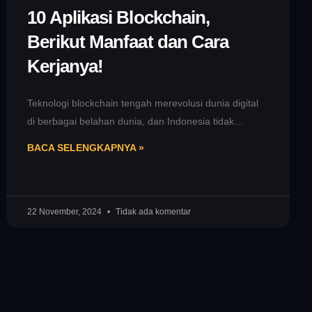
10 Aplikasi Blockchain,
Berikut Manfaat dan Cara
Kerjanya!
Teknologi blockchain tengah merevolusi dunia digital
di berbagai belahan dunia, dan Indonesia tidak
terkecuali. Dari sektor perbankan hingga logistik,
BACA SELENGKAPNYA »
teknologi
22 November, 2024
Tidak ada komentar