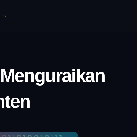
D
: Menguraikan
nten