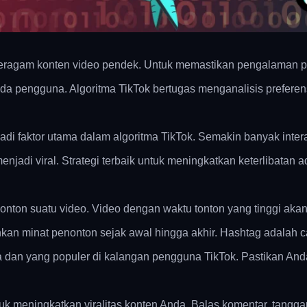
n beragam konten video pendek. Untuk memastikan pengalama
nda pengguna. Algoritma TikTok bertugas menganalisis prefere
di faktor utama dalam algoritma TikTok. Semakin banyak interaks
njadi viral. Strategi terbaik untuk meningkatkan keterlibatan
on suatu video. Video dengan waktu tonton yang tinggi akan le
kan minat penonton sejak awal hingga akhir. Hashtag adalah 
an yang populer di kalangan pengguna TikTok. Pastikan Anda 
uk meningkatkan viralitas konten Anda. Balas komentar, tanggap