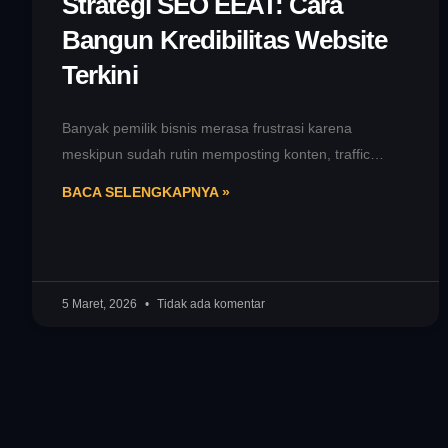
Strategi SEO EEAT: Cara
Bangun Kredibilitas Website
Terkini
Banyak pemilik bisnis merasa frustrasi karena
meskipun sudah rutin memposting konten, traffic
website mereka tetap stagnan dan sulit menembus
BACA SELENGKAPNYA »
halaman
5 Maret, 2026
Tidak ada komentar