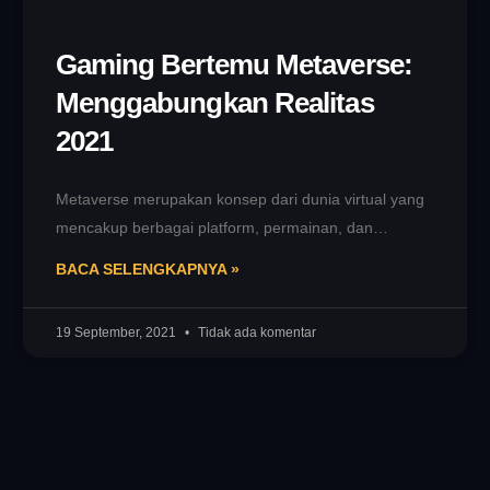
Gaming Bertemu Metaverse:
Menggabungkan Realitas
2021
Metaverse merupakan konsep dari dunia virtual yang
mencakup berbagai platform, permainan, dan
lingkungan virtual yang terhubung secara sinergis.
BACA SELENGKAPNYA »
Dalam Metaverse,
19 September, 2021
Tidak ada komentar