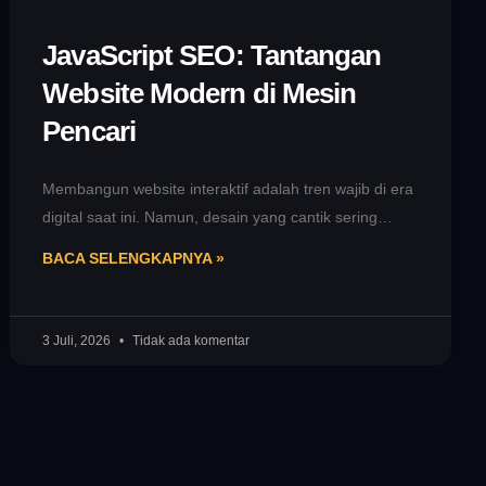
JavaScript SEO: Tantangan
Website Modern di Mesin
Pencari
Membangun website interaktif adalah tren wajib di era
digital saat ini. Namun, desain yang cantik sering
gagal muncul di halaman
BACA SELENGKAPNYA »
3 Juli, 2026
Tidak ada komentar