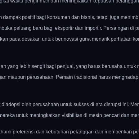
ngkat waktu pengiriman dan meningkatkan kepuasan pelanggan
 dampak positif bagi konsumen dan bisnis, tetapi juga menim
uka peluang baru bagi eksportir dan importir. Persaingan di
pkan pada desakan untuk berinovasi guna menarik perhatian k
n yang lebih sengit bagi penjual, yang harus berusaha untuk m
gan maupun perusahaan. Pemain tradisional harus menghadapi 
diadopsi oleh perusahaan untuk sukses di era disrupsi ini. Meng
reka untuk meningkatkan visibilitas di mesin pencari dan me
hami preferensi dan kebutuhan pelanggan dan memberikan pe