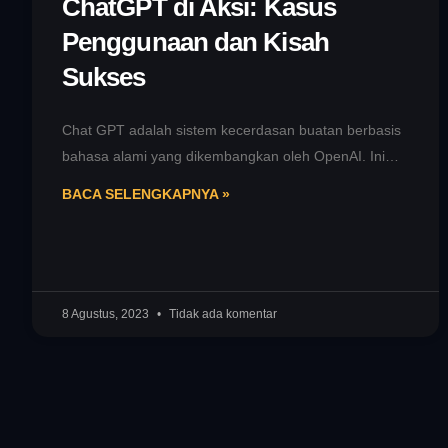
ChatGPT di Aksi: Kasus
Penggunaan dan Kisah
Sukses
Chat GPT adalah sistem kecerdasan buatan berbasis
bahasa alami yang dikembangkan oleh OpenAI. Ini
merupakan salah satu teknologi terdepan dalam
BACA SELENGKAPNYA »
8 Agustus, 2023
Tidak ada komentar