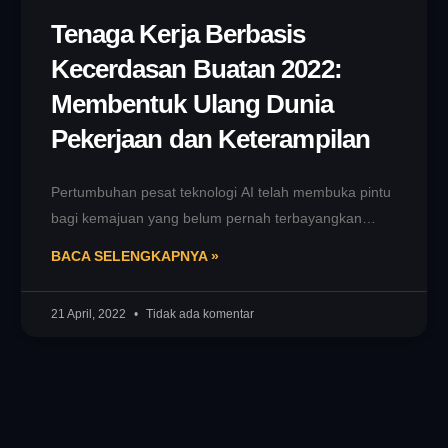
Tenaga Kerja Berbasis
Kecerdasan Buatan 2022:
Membentuk Ulang Dunia
Pekerjaan dan Keterampilan
Pertumbuhan pesat teknologi AI telah membuka pintu
bagi kemajuan yang belum pernah terbayangkan
sebelumnya. Di berbagai sektor, penggunaan AI dan
BACA SELENGKAPNYA »
21 April, 2022
Tidak ada komentar