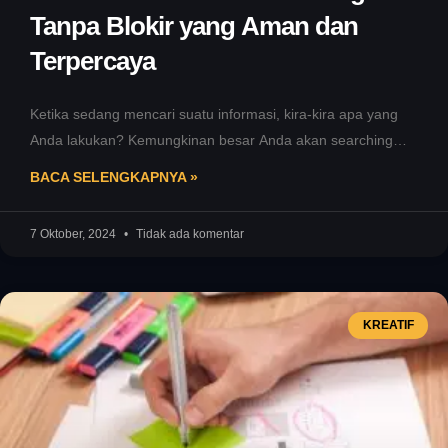
Tanpa Blokir yang Aman dan
Terpercaya
Ketika sedang mencari suatu informasi, kira-kira apa yang
Anda lakukan? Kemungkinan besar Anda akan searching
pada Google, kan? Sayangnya, beberapa
BACA SELENGKAPNYA »
7 Oktober, 2024
Tidak ada komentar
KREATIF