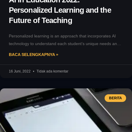
Personalized Learning and the
Future of Teaching
Personalized learning is an approach that incorporates AI
technology to understand each student’s unique needs and
learning style. Through in-depth
BACA SELENGKAPNYA »
16 Juni, 2022
Tidak ada komentar
BERITA