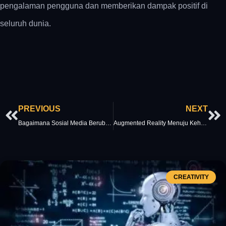
pengalaman pengguna dan memberikan dampak positif di
seluruh dunia.
Prev
Ne
PREVIOUS
NEXT
Bagaimana Sosial Media Berubah Dengan Live Video di Tahun 2017
Augmented Reality Menuju Kehidupan Sosial : Efek Filter Instagram & Snapchat Membuat Terobosan Baru di Tahun 2017
CREATIVITY