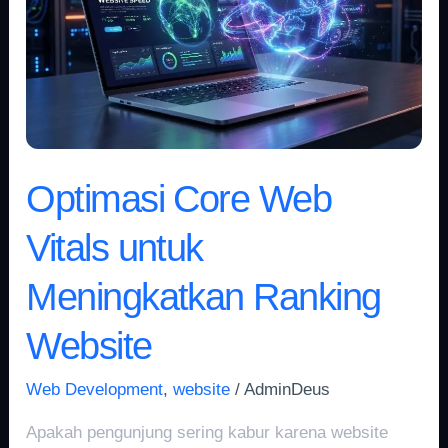
untuk
Meningkatkan
Ranking
Website
Optimasi Core Web
Vitals untuk
Meningkatkan Ranking
Website
Web Development
,
website
/
AdminDeus
Apakah pengunjung sering kabur karena website