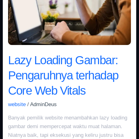
terhadap
Core
Web
Vitals
Lazy Loading Gambar:
Pengaruhnya terhadap
Core Web Vitals
website
/
AdminDeus
Banyak pemilik website menambahkan lazy loading
gambar demi mempercepat waktu muat halaman.
Niatnya baik, tapi eksekusi yang keliru justru bisa