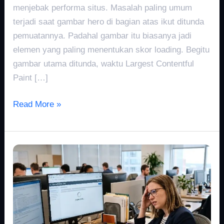
menjebak performa situs. Masalah paling umum
terjadi saat gambar hero di bagian atas ikut ditunda
pemuatannya. Padahal gambar itu biasanya jadi
elemen yang paling menentukan skor loading. Begitu
gambar utama ditunda, waktu Largest Contentful
Paint […]
Read More »
Render
Blocking
Resources:
Penyebab
Website
Lambat