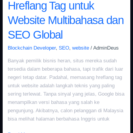
Hreflang Tag untuk
Website Multibahasa dan
SEO Global
Blockchain Developer
,
SEO
,
website
/
AdminDeus
Banyak pemilik bisnis heran, situs mereka sudah
tersedia dalam beberapa bahasa, tapi trafik dari luar
negeri tetap datar. Padahal, memasang hreflang tag
untuk website adalah langkah teknis yang paling
sering terlewat. Tanpa sinyal yang jelas, Google bisa
menampilkan versi bahasa yang salah ke
pengunjung. Akibatnya, calon pelanggan di Malaysia
bisa melihat halaman berbahasa Inggris untuk