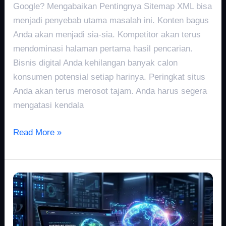
Google? Mengabaikan Pentingnya Sitemap XML bisa
menjadi penyebab utama masalah ini. Konten bagus
Anda akan menjadi sia-sia. Kompetitor akan terus
mendominasi halaman pertama hasil pencarian.
Bisnis digital Anda kehilangan banyak calon
konsumen potensial setiap harinya. Peringkat situs
Anda akan terus merosot tajam. Anda harus segera
mengatasi kendala
Read More »
Optimasi
Core
Web
Vitals