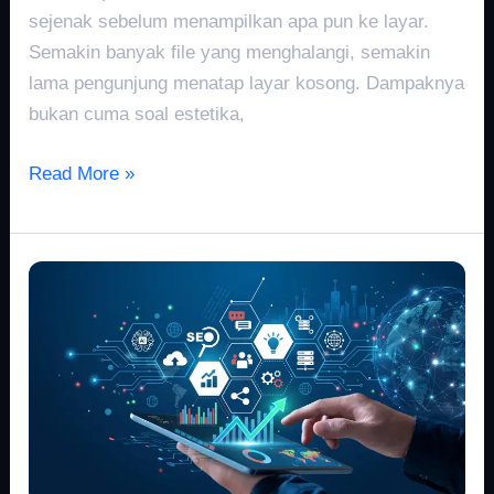
sejenak sebelum menampilkan apa pun ke layar.
Semakin banyak file yang menghalangi, semakin
lama pengunjung menatap layar kosong. Dampaknya
bukan cuma soal estetika,
Read More »
Struktur
URL
Page
SEO
Pengaruhnya
terhadap
Index
dan