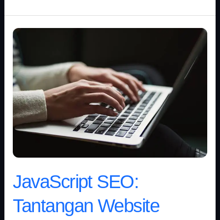
JavaScript
SEO:
Tantangan
Website
Modern
di
Mesin
Pencari
JavaScript SEO:
Tantangan Website