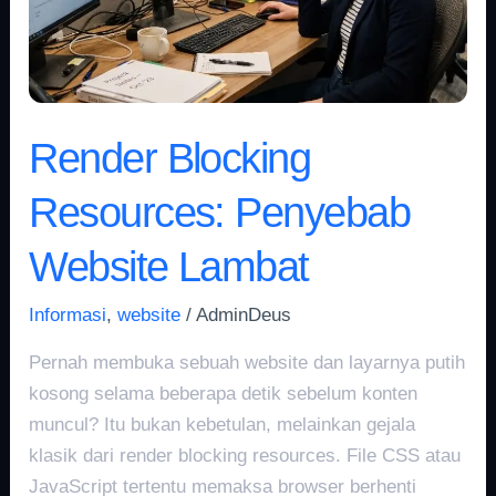
Render Blocking
Resources: Penyebab
Website Lambat
Informasi
,
website
/
AdminDeus
Pernah membuka sebuah website dan layarnya putih
kosong selama beberapa detik sebelum konten
muncul? Itu bukan kebetulan, melainkan gejala
klasik dari render blocking resources. File CSS atau
JavaScript tertentu memaksa browser berhenti