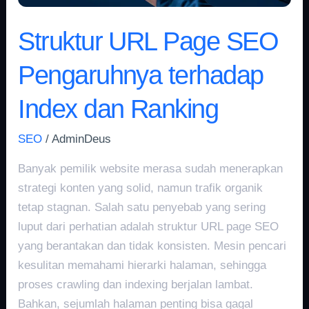
Ranking
Struktur URL Page SEO
Pengaruhnya terhadap
Index dan Ranking
SEO
/
AdminDeus
Banyak pemilik website merasa sudah menerapkan
strategi konten yang solid, namun trafik organik
tetap stagnan. Salah satu penyebab yang sering
luput dari perhatian adalah struktur URL page SEO
yang berantakan dan tidak konsisten. Mesin pencari
kesulitan memahami hierarki halaman, sehingga
proses crawling dan indexing berjalan lambat.
Bahkan, sejumlah halaman penting bisa gagal