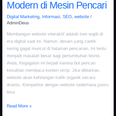
Modern di Mesin Pencari
Digital Marketing
,
Informasi
,
SEO
,
website
/
AdminDeus
Membangun website interaktif adalah tren wajib di
era digital saat ini. Namun, desain yang cantik
sering gagal muncul di halaman pencarian. Ini tentu
menjadi masalah besar bagi pertumbuhan bisnis
Anda. Kegagalan ini terjadi karena bot pencari
kesulitan membaca konten skrip. Jika dibiarkan,
website akan kehilangan trafik organik secara
drastis. Kompetitor dengan website sederhana justru
bisa
Read More »