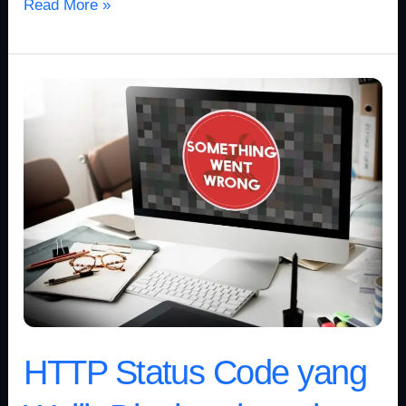
Read More »
HTTP
Status
Code
yang
Wajib
Dipahami
untuk
Optimasi
Website
HTTP Status Code yang