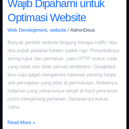
Wajib Dipahami untuk
Optimasi Website
Web Development
,
website
/
AdminDeus
Banyak pemilik website bingung kenapa traffic tiba-
tiba anjlok padahal konten sudah rapi. Penyebabnya
sering luput dari perhatian, yaitu HTTP status code
yang salah dan tidak pernah terdeteksi. Googlebot
bisa saja gagal mengakses halaman penting tanpa
ada peringatan yang jelas di permukaan. Akibatnya,
halaman yang seharusnya tampil di hasil pencarian
justru menghilang perlahan. Dampaknya bukan
cuma
Read More »