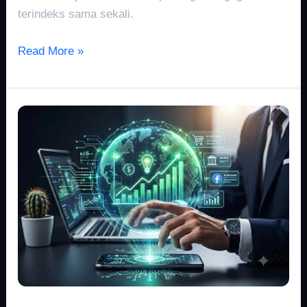
terindeks sama sekali.
Read More »
Hreflang
Tag
untuk
Website
Multibahasa
dan
SEO
Global