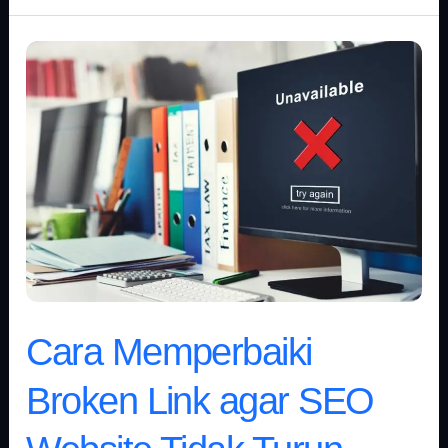
Cara
Memperbaiki
Broken
Link
agar
SEO
Website
Tidak
Turun
Cara Memperbaiki
Broken Link agar SEO