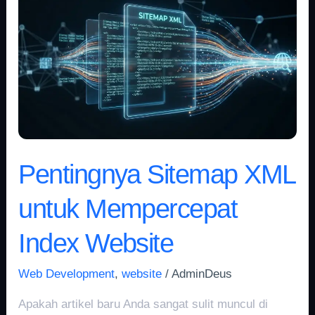
Sitemap
XML
untuk
Mempercepat
Index
Website
Pentingnya Sitemap XML
untuk Mempercepat
Index Website
Web Development
,
website
/
AdminDeus
Apakah artikel baru Anda sangat sulit muncul di