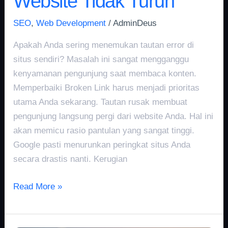
Website Tidak Turun
SEO
,
Web Development
/
AdminDeus
Apakah Anda sering menemukan tautan error di
situs sendiri? Masalah ini sangat mengganggu
kenyamanan pengunjung saat membaca konten.
Memperbaiki Broken Link harus menjadi prioritas
utama Anda sekarang. Tautan rusak membuat
pengunjung langsung pergi dari website Anda. Hal ini
akan memicu rasio pantulan yang sangat tinggi.
Google pasti menurunkan peringkat situs Anda
secara drastis nanti. Kerugian
Read More »