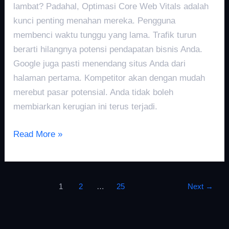
lambat? Padahal, Optimasi Core Web Vitals adalah
kunci penting menahan mereka. Pengguna
membenci waktu tunggu yang lama. Trafik turun
berarti hilangnya potensi pendapatan bisnis Anda.
Google juga pasti menendang situs Anda dari
halaman pertama. Kompetitor akan dengan mudah
merebut pasar potensial. Anda tidak boleh
membiarkan kerugian ini terus terjadi.
Read More »
1
2
…
25
Next
→