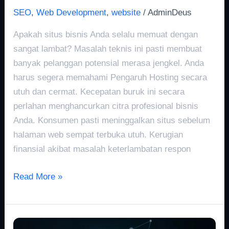
SEO
,
Web Development
,
website
/
AdminDeus
Apakah situs bisnis Anda selalu memuat dengan
sangat lambat? Masalah teknis ini pasti membuat
banyak pelanggan potensial merasa jengkel. Anda
harus segera memahami Pengaruh Hosting secara
utuh dan cermat. Kecepatan buruk ini secara
perlahan menghancurkan citra profesional bisnis
Anda. Konsumen pasti meninggalkan situs sebelum
halaman web sempat terbuka utuh. Kerugian
finansial akibat masalah keterlambatan respon
Read More »
Pentingnya