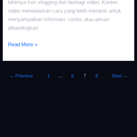
lahirnya tren vlogging dan berbagi video. Konten
video menawarkan cara yang lebih menarik untuk
menyampaikan informasi, cerita, atau pesan
dibandingkan
Read More »
←
Previous
1
…
6
7
8
Next
→