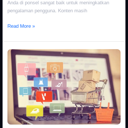
Anda di ponsel sangat baik untuk meningkatkan
pengalaman pengguna. Konten masih
Read More »
Top
10
Platform
E-
Commerce
Terbaik
2018:
Mendominasi
Pasar
dengan