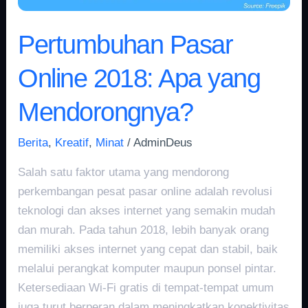
Pertumbuhan Pasar
Online 2018: Apa yang
Mendorongnya?
Berita
,
Kreatif
,
Minat
/
AdminDeus
Salah satu faktor utama yang mendorong
perkembangan pesat pasar online adalah revolusi
teknologi dan akses internet yang semakin mudah
dan murah. Pada tahun 2018, lebih banyak orang
memiliki akses internet yang cepat dan stabil, baik
melalui perangkat komputer maupun ponsel pintar.
Ketersediaan Wi-Fi gratis di tempat-tempat umum
juga turut berperan dalam meningkatkan konektivitas