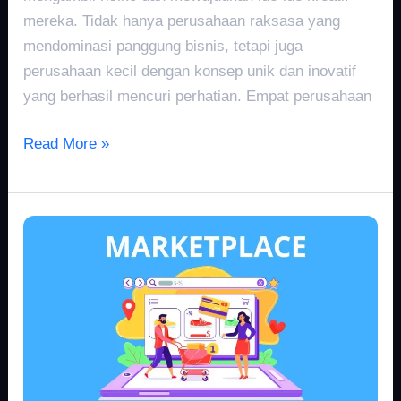
mereka. Tidak hanya perusahaan raksasa yang
mendominasi panggung bisnis, tetapi juga
perusahaan kecil dengan konsep unik dan inovatif
yang berhasil mencuri perhatian. Empat perusahaan
Read More »
Pertumbuhan
Pasar
Online
2018:
Apa
yang
Mendorongnya?