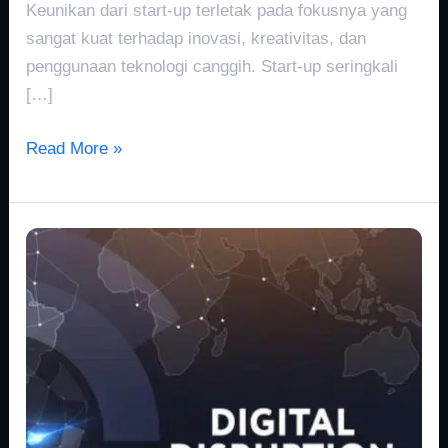
Keunikan dari start-up terletak pada fokusnya yang
sangat kuat terhadap inovasi, kreativitas, dan
penggunaan teknologi canggih. Start-up seringkali
[…]
Read More »
Disrupsi
Pasar
Online
2018:
Mengubah
Industri
Ritel