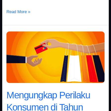
Read More »
Mengungkap
Perilaku
Konsumen
di
Tahun
2018:
Menavigasi
Pasar
Online
Mengungkap Perilaku
yang
Dinamis
Konsumen di Tahun