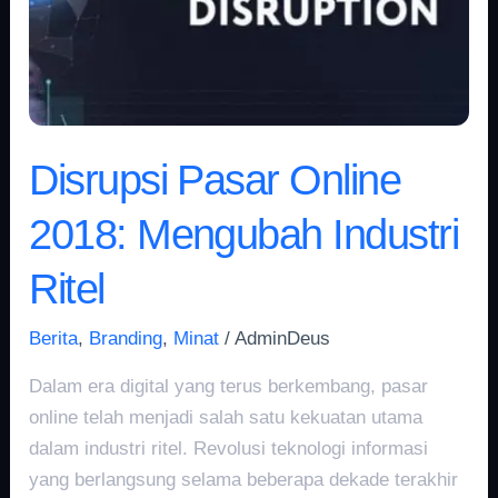
Disrupsi Pasar Online
2018: Mengubah Industri
Ritel
Berita
,
Branding
,
Minat
/
AdminDeus
Dalam era digital yang terus berkembang, pasar
online telah menjadi salah satu kekuatan utama
dalam industri ritel. Revolusi teknologi informasi
yang berlangsung selama beberapa dekade terakhir