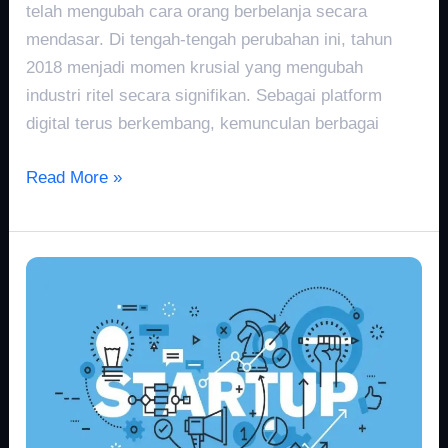
telah mengubah cara orang berbelanja secara
mendasar. Di tengah-tengah perubahan ini, tahun
2018 menjadi momen krusial yang mengubah
industri ritel secara signifikan. Sebagai platform
digital terus berkembang, kemunculan berbagai
Read More »
Sukses
Startup
2018:
Perusahaan
Kecil
Berdampak
Besar