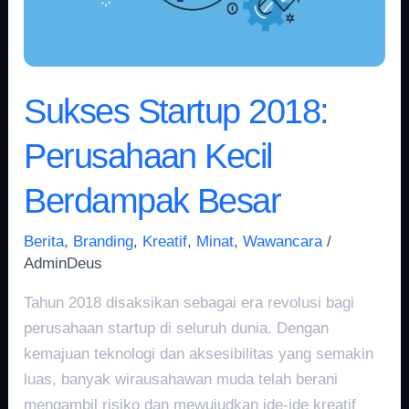
Sukses Startup 2018:
Perusahaan Kecil
Berdampak Besar
Berita
,
Branding
,
Kreatif
,
Minat
,
Wawancara
/
AdminDeus
Tahun 2018 disaksikan sebagai era revolusi bagi
perusahaan startup di seluruh dunia. Dengan
kemajuan teknologi dan aksesibilitas yang semakin
luas, banyak wirausahawan muda telah berani
mengambil risiko dan mewujudkan ide-ide kreatif