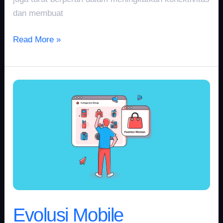
dan membuat
Read More »
Evolusi
Mobile
Commerce
2018:
Perubahan
Mendalam
di
Belanja
Online
Evolusi Mobile