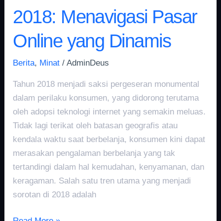
2018: Menavigasi Pasar
Online yang Dinamis
Berita
,
Minat
/
AdminDeus
Tahun 2018 menjadi saksi pergeseran monumental
dalam perilaku konsumen, yang didorong terutama
oleh adopsi teknologi internet yang semakin meluas.
Tidak lagi terikat oleh batasan geografis atau
kendala waktu saat berbelanja, konsumen kini dapat
merasakan pengalaman berbelanja yang tak
tertandingi dalam hal kemudahan, kenyamanan, dan
keragaman. Salah satu tren utama yang menjadi
sorotan di 2018 adalah
Read More »