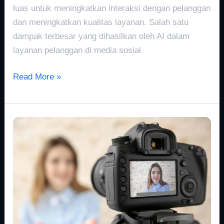
luas untuk meningkatkan interaksi dengan pelanggan
dan meningkatkan kualitas layanan. Salah satu
dampak terbesar yang dihasilkan oleh AI dalam
layanan pelanggan di media sosial
Read More »
Fenomena
Vlogging
dan
Berbagi
Video
Telah
Mempengaruhi
Media