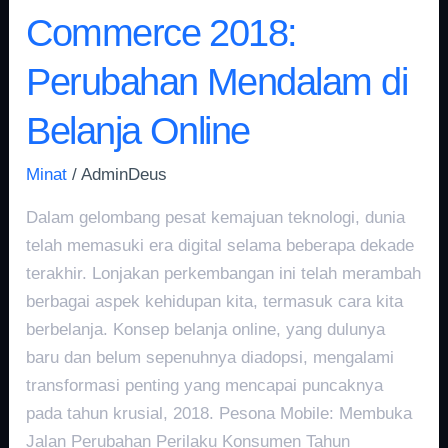
Commerce 2018:
Perubahan Mendalam di
Belanja Online
Minat
/
AdminDeus
Dalam gelombang pesat kemajuan teknologi, dunia
telah memasuki era digital selama beberapa dekade
terakhir. Lonjakan perkembangan ini telah merambah
berbagai aspek kehidupan kita, termasuk cara kita
berbelanja. Konsep belanja online, yang dulunya
baru dan belum sepenuhnya diadopsi, mengalami
transformasi penting yang mencapai puncaknya
pada tahun krusial, 2018. Pesona Mobile: Membuka
Jalan Perubahan Perilaku Konsumen Tahun