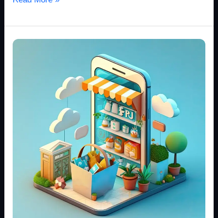
Navigasi
Pasar
Digital:
Tren
dan
Tantangan
di
Tahun
2018