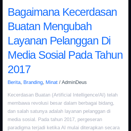
Tahun
Bagaimana Kecerdasan
2017
Buatan Mengubah
Layanan Pelanggan Di
Media Sosial Pada Tahun
2017
Berita
,
Branding
,
Minat
/
AdminDeus
Kecerdasan Buatan (Artificial Intelligence/AI) telah
membawa revolusi besar dalam berbagai bidang,
dan salah satunya adalah layanan pelanggan di
media sosial. Pada tahun 2017, pergeseran
paradigma terjadi ketika AI mulai diterapkan secara