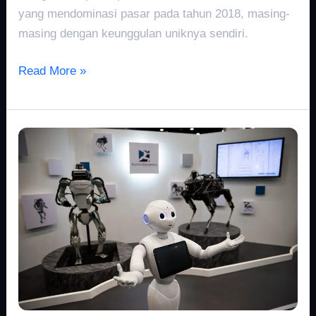
yang mendominasi pasar pada tahun 2018, masing-
masing dengan keunggulan uniknya sendiri.
Read More »
Bagaimana
Kecerdasan
Buatan
Mengubah
Layanan
Pelanggan
Di
Media
Sosial
Pada