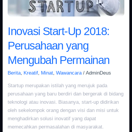
Mengubah
Permainan
Inovasi Start-Up 2018:
Perusahaan yang
Mengubah Permainan
Berita
,
Kreatif
,
Minat
,
Wawancara
/
AdminDeus
Startup merupakan istilah yang merujuk pada
perusahaan yang baru berdiri dan bergerak di bidang
teknologi atau inovasi. Biasanya, start-up didirikan
oleh sekelompok orang dengan visi dan misi untuk
menghadirkan solusi inovatif yang dapat
memecahkan permasalahan di masyarakat.