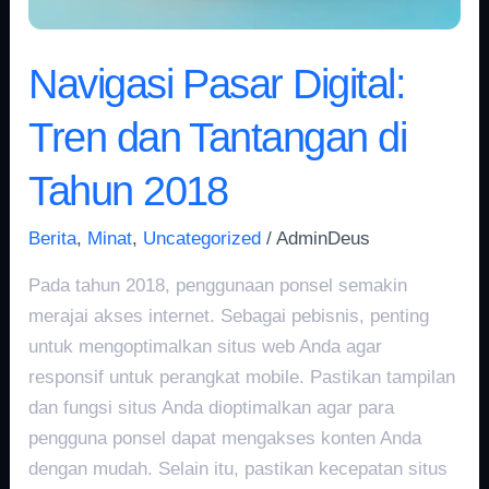
Navigasi Pasar Digital:
Tren dan Tantangan di
Tahun 2018
Berita
,
Minat
,
Uncategorized
/
AdminDeus
Pada tahun 2018, penggunaan ponsel semakin
merajai akses internet. Sebagai pebisnis, penting
untuk mengoptimalkan situs web Anda agar
responsif untuk perangkat mobile. Pastikan tampilan
dan fungsi situs Anda dioptimalkan agar para
pengguna ponsel dapat mengakses konten Anda
dengan mudah. Selain itu, pastikan kecepatan situs