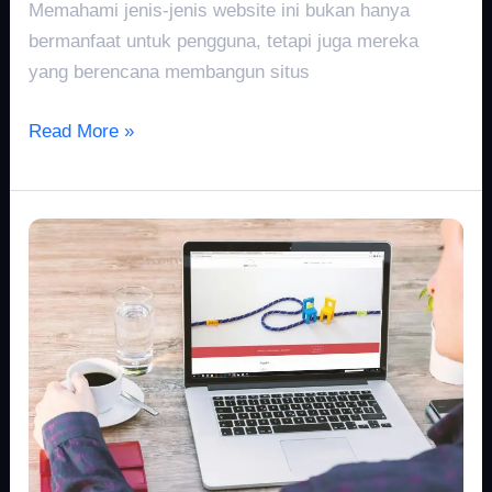
Memahami jenis-jenis website ini bukan hanya
bermanfaat untuk pengguna, tetapi juga mereka
yang berencana membangun situs
Read More »
12
Tips
Memilih
Jasa
Pembuatan
Website
Terbaik
dan
Terpercaya