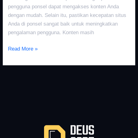
pengguna ponsel dapat mengakses konten Anda
dengan mudah. Selain itu, pastikan kecepatan situs
Anda di ponsel sangat baik untuk meningkatkan
pengalaman pengguna. Konten masih
Read More »