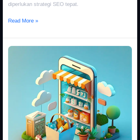
diperlukan strategi SEO tepat.
Read More »
Navigasi
Pasar
Digital:
Tren
dan
Tantangan
di
Tahun
2018