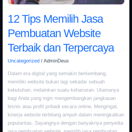
12 Tips Memilih Jasa
Pembuatan Website
Terbaik dan Terpercaya
Uncategorized
/
AdminDeus
Dalam era digital yang semakin berkembang,
memiliki website bukan lagi sekadar sebuah
kebutuhan, melainkan suatu keharusan. Utamanya
bagi Anda yang ingin mengembangkan jangkauan
bisnis atau profil pribadi secara online. Mengingat,
kinerja website terbilang ampuh dalam meningkatkan
popularitas. Sayangnya dengan banyaknya penyedia
jasa pembuatan website, memilih jasa pembuatan