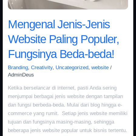
beda!
Mengenal Jenis-Jenis
Website Paling Populer,
Fungsinya Beda-beda!
Branding
,
Creativity
,
Uncategorized
,
website
/
AdminDeus
Ketika berselancar di internet, pasti Anda sering
menjumpai berbagai jenis website dengan tampilan
dan fungsi berbeda-beda. Mulai dari blog hingga e-
commerce yang rumit. Setiap jenis website memiliki
tujuan dan fungsinya masing-masing, sehingga
beberapa jenis website popular untuk bisnis tertentu.