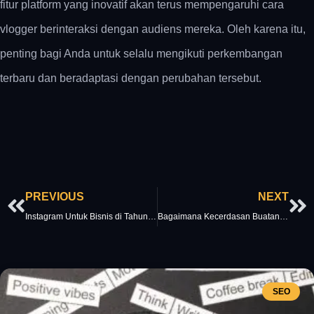
fitur platform yang inovatif akan terus mempengaruhi cara
vlogger berinteraksi dengan audiens mereka. Oleh karena itu,
penting bagi Anda untuk selalu mengikuti perkembangan
terbaru dan beradaptasi dengan perubahan tersebut.
Prev
Ne
PREVIOUS
NEXT
Instagram Untuk Bisnis di Tahun 2017 : Postingan Yang Dapat Dibeli & Tingkatkan Keterlibatan Pengguna
Bagaimana Kecerdasan Buatan Mengubah Layanan Pelanggan Di Media Sosial Pada Tahun 2017
SEO