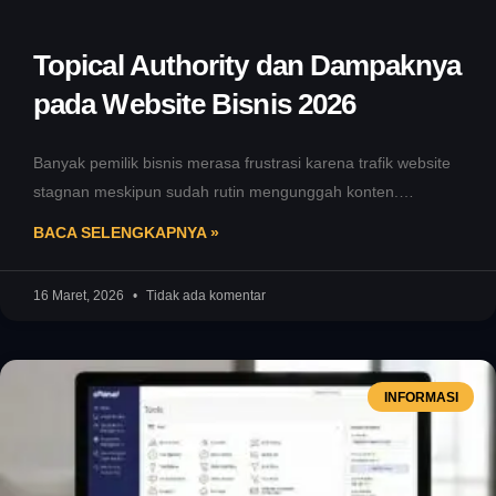
Topical Authority dan Dampaknya
pada Website Bisnis 2026
Banyak pemilik bisnis merasa frustrasi karena trafik website
stagnan meskipun sudah rutin mengunggah konten.
Algoritma Google terbaru kini lebih cerdas
BACA SELENGKAPNYA »
16 Maret, 2026
Tidak ada komentar
INFORMASI