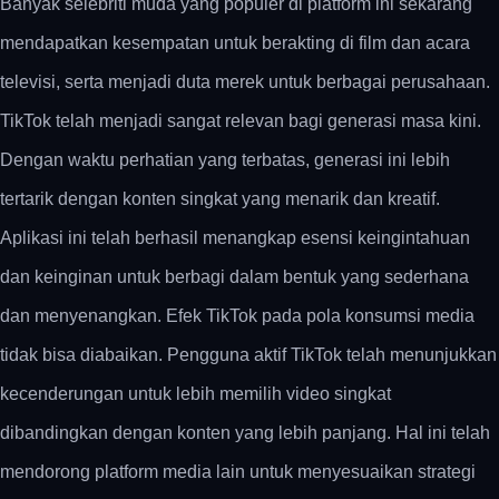
Banyak selebriti muda yang populer di platform ini sekarang
mendapatkan kesempatan untuk berakting di film dan acara
televisi, serta menjadi duta merek untuk berbagai perusahaan.
TikTok telah menjadi sangat relevan bagi generasi masa kini.
Dengan waktu perhatian yang terbatas, generasi ini lebih
tertarik dengan konten singkat yang menarik dan kreatif.
Aplikasi ini telah berhasil menangkap esensi keingintahuan
dan keinginan untuk berbagi dalam bentuk yang sederhana
dan menyenangkan. Efek TikTok pada pola konsumsi media
tidak bisa diabaikan. Pengguna aktif TikTok telah menunjukkan
kecenderungan untuk lebih memilih video singkat
dibandingkan dengan konten yang lebih panjang. Hal ini telah
mendorong platform media lain untuk menyesuaikan strategi