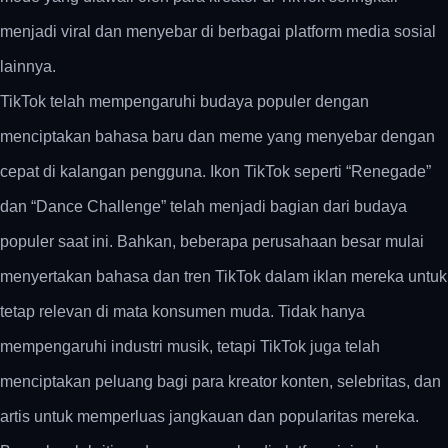
menjadi viral dan menyebar di berbagai platform media sosial
lainnya.
TikTok telah mempengaruhi budaya populer dengan
menciptakan bahasa baru dan meme yang menyebar dengan
cepat di kalangan pengguna. Ikon TikTok seperti “Renegade”
dan “Dance Challenge” telah menjadi bagian dari budaya
populer saat ini. Bahkan, beberapa perusahaan besar mulai
menyertakan bahasa dan tren TikTok dalam iklan mereka untuk
tetap relevan di mata konsumen muda. Tidak hanya
mempengaruhi industri musik, tetapi TikTok juga telah
menciptakan peluang bagi para kreator konten, selebritas, dan
artis untuk memperluas jangkauan dan popularitas mereka.