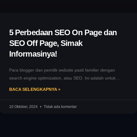
5 Perbedaan SEO On Page dan
SEO Off Page, Simak
Informasinya!
Para blogger dan pemilik website pasti familier dengan
search engine optimization, atau SEO. Ini adalah untuk
strategi meningkatkan ranking hingga
BACA SELENGKAPNYA »
10 Oktober, 2024
Tidak ada komentar