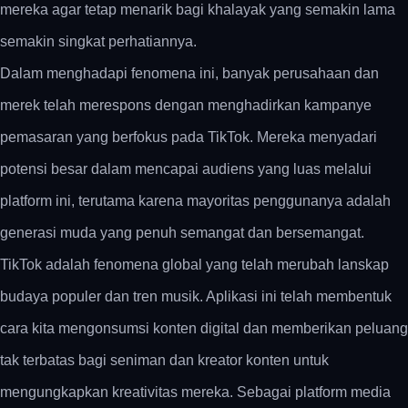
mereka agar tetap menarik bagi khalayak yang semakin lama
semakin singkat perhatiannya.
Dalam menghadapi fenomena ini, banyak perusahaan dan
merek telah merespons dengan menghadirkan kampanye
pemasaran yang berfokus pada TikTok. Mereka menyadari
potensi besar dalam mencapai audiens yang luas melalui
platform ini, terutama karena mayoritas penggunanya adalah
generasi muda yang penuh semangat dan bersemangat.
TikTok adalah fenomena global yang telah merubah lanskap
budaya populer dan tren musik. Aplikasi ini telah membentuk
cara kita mengonsumsi konten digital dan memberikan peluang
tak terbatas bagi seniman dan kreator konten untuk
mengungkapkan kreativitas mereka. Sebagai platform media