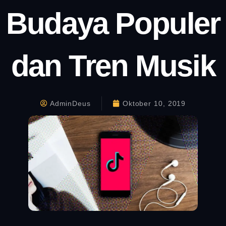
Budaya Populer
dan Tren Musik
AdminDeus
Oktober 10, 2019