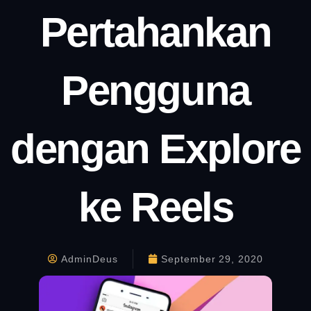
Pertahankan
Pengguna
dengan Explore
ke Reels
AdminDeus
September 29, 2020