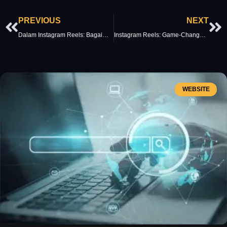
Prev
Ne
PREVIOUS
NEXT
Dalam Instagram Reels: Bagaimana Platform Ini Menantang Dominasi TikTok
Instagram Reels: Game-Changer bagi Influencer dan Merek
WEBSITE