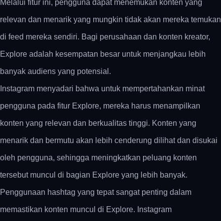
Melalui fitur ini, pengguna dapat menemukan konten yang
relevan dan menarik yang mungkin tidak akan mereka temukan
di feed mereka sendiri. Bagi perusahaan dan konten kreator,
Explore adalah kesempatan besar untuk menjangkau lebih
banyak audiens yang potensial.
Instagram menyadari bahwa untuk mempertahankan minat
pengguna pada fitur Explore, mereka harus menampilkan
konten yang relevan dan berkualitas tinggi. Konten yang
menarik dan bermutu akan lebih cenderung dilihat dan disukai
oleh pengguna, sehingga meningkatkan peluang konten
tersebut muncul di bagian Explore yang lebih banyak.
Penggunaan hashtag yang tepat sangat penting dalam
memastikan konten muncul di Explore. Instagram