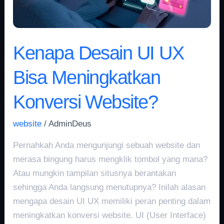
Konversi
Website?
Kenapa Desain UI UX
Bisa Meningkatkan
Konversi Website?
website
/
AdminDeus
Pernahkah Anda mengunjungi sebuah website dan
merasa bingung harus mengklik tombol yang mana?
Atau mungkin tampilan situsnya berantakan
sehingga Anda langsung menutupnya? Inilah alasan
mengapa desain UI UX memiliki peran penting dalam
meningkatkan konversi website. UI (User Interface)