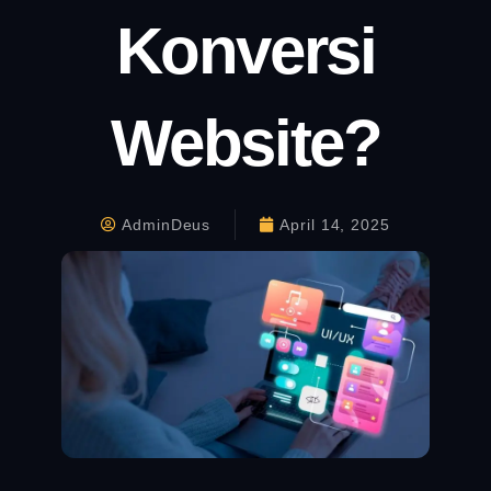
Konversi
Website?
AdminDeus
April 14, 2025