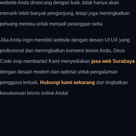
website Anda dirancang dengan baik, tidak hanya akan
menarik lebih banyak pengunjung, tetapi juga meningkatkan
peluang mereka untuk menjadi pelanggan setia.
Jika Anda ingin memiliki website dengan
desain UI UX
yang
profesional dan meningkatkan konversi bisnis Anda,
Deus
Code
siap membantu! Kami menyediakan
jasa web Surabaya
dengan desain modern dan optimal untuk pengalaman
pengguna terbaik.
Hubungi kami sekarang
dan tingkatkan
kesuksesan bisnis online Anda!