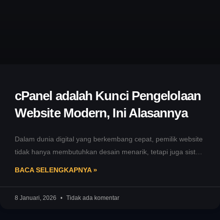
cPanel adalah Kunci Pengelolaan
Website Modern, Ini Alasannya
Dalam dunia digital yang berkembang cepat, pemilik website
tidak hanya membutuhkan desain menarik, tetapi juga sistem
pengelolaan yang mudah dan
BACA SELENGKAPNYA »
8 Januari, 2026
Tidak ada komentar