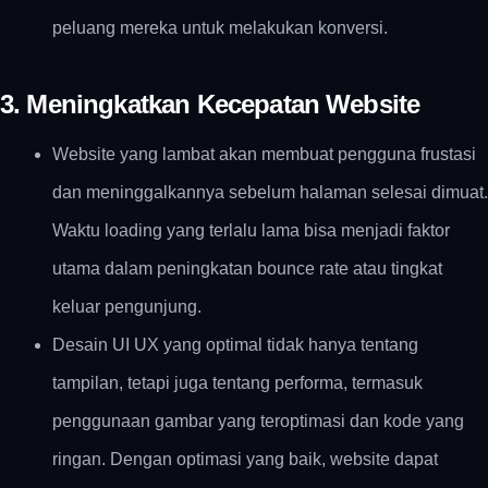
peluang mereka untuk melakukan konversi.
3. Meningkatkan Kecepatan Website
Website yang lambat akan membuat pengguna frustasi
dan meninggalkannya sebelum halaman selesai dimuat.
Waktu loading yang terlalu lama bisa menjadi faktor
utama dalam peningkatan bounce rate atau tingkat
keluar pengunjung.
Desain UI UX
yang optimal tidak hanya tentang
tampilan, tetapi juga tentang performa, termasuk
penggunaan gambar yang teroptimasi dan kode yang
ringan. Dengan optimasi yang baik, website dapat