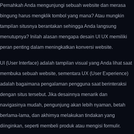
Pernahkah Anda mengunjungi sebuah website dan merasa
bingung harus mengklik tombol yang mana? Atau mungkin
tampilan situsnya berantakan sehingga Anda langsung
menutupnya? Inilah alasan mengapa
desain UI UX
memiliki
peran penting dalam meningkatkan konversi website.
UI (User Interface) adalah tampilan visual yang Anda lihat saat
membuka sebuah website, sementara UX (User Experience)
adalah bagaimana pengalaman pengguna saat berinteraksi
dengan situs tersebut. Jika desainnya menarik dan
navigasinya mudah, pengunjung akan lebih nyaman, betah
berlama-lama, dan akhirnya melakukan tindakan yang
diinginkan, seperti membeli produk atau mengisi formulir.