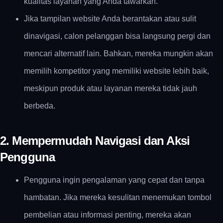
kualitas layanan yang Anda tawarkan.
Jika tampilan website Anda berantakan atau sulit
dinavigasi, calon pelanggan bisa langsung pergi dan
mencari alternatif lain. Bahkan, mereka mungkin akan
memilih kompetitor yang memiliki website lebih baik,
meskipun produk atau layanan mereka tidak jauh
berbeda.
2. Mempermudah Navigasi dan Aksi
Pengguna
Pengguna ingin pengalaman yang cepat dan tanpa
hambatan. Jika mereka kesulitan menemukan tombol
pembelian atau informasi penting, mereka akan