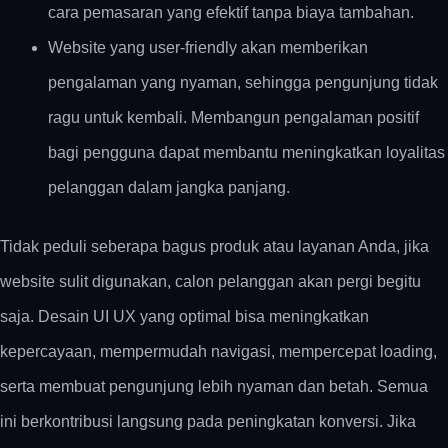
cara pemasaran yang efektif tanpa biaya tambahan.
Website yang user-friendly akan memberikan
pengalaman yang nyaman, sehingga pengunjung tidak
ragu untuk kembali. Membangun pengalaman positif
bagi pengguna dapat membantu meningkatkan loyalitas
pelanggan dalam jangka panjang.
Tidak peduli seberapa bagus produk atau layanan Anda, jika
website sulit digunakan, calon pelanggan akan pergi begitu
saja.
Desain UI UX
yang optimal bisa meningkatkan
kepercayaan, mempermudah navigasi, mempercepat loading,
serta membuat pengunjung lebih nyaman dan betah. Semua
ini berkontribusi langsung pada peningkatan konversi. Jika