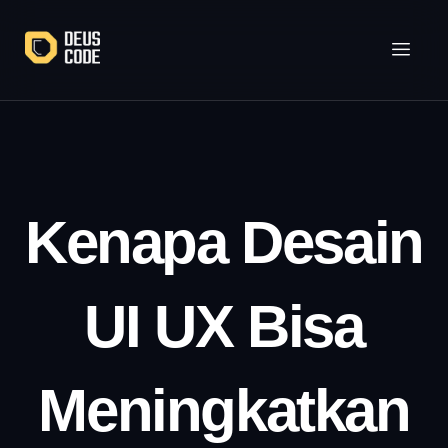
Lewati
ke
konten
Kenapa Desain
UI UX Bisa
Meningkatkan