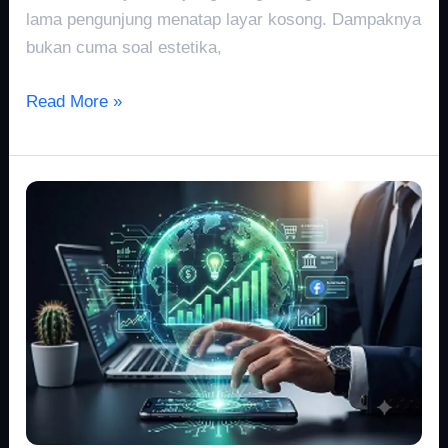
lama pengunjung menatap layar kosong. Dampaknya
bukan cuma soal estetika,
Read More »
Hreflang
Tag
untuk
Website
Multibahasa
dan
SEO
Global