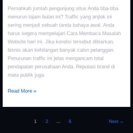
Pernahkah jumlah pengunjung situs Anda tiba-tiba
menurun tajam bulan ini? Traffic yang anjlok ini
sering menjadi sebuah tanda bahaya awal. Anda
harus segera mempelajari Cara Membaca Masalah
Website hari ini. Jika kondisi tersebut dibiarkan,
bisnis akan kehilangan banyak calon pelanggan.
Penurunan traffic ini jelas mengancam total
pendapatan perusahaan Anda. Reputasi brand di
mata publik juga
Read More »
1
2
…
6
Next
→