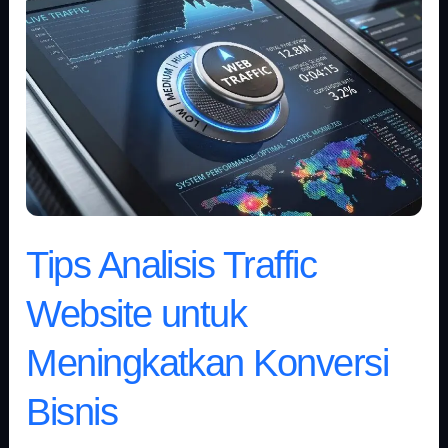
Analisis
Traffic
Website
untuk
Meningkatkan
Konversi
Bisnis
Tips Analisis Traffic
Website untuk
Meningkatkan Konversi
Bisnis