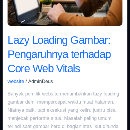
Web
Vitals
Lazy Loading Gambar:
Pengaruhnya terhadap
Core Web Vitals
website
/
AdminDeus
Banyak pemilik website menambahkan lazy loading
gambar demi mempercepat waktu muat halaman.
Niatnya baik, tapi eksekusi yang keliru justru bisa
menjebak performa situs. Masalah paling umum
terjadi saat gambar hero di bagian atas ikut ditunda