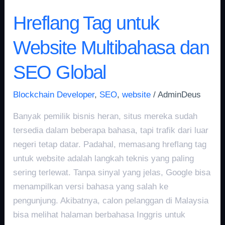
Hreflang Tag untuk
Website Multibahasa dan
SEO Global
Blockchain Developer
,
SEO
,
website
/
AdminDeus
Banyak pemilik bisnis heran, situs mereka sudah
tersedia dalam beberapa bahasa, tapi trafik dari luar
negeri tetap datar. Padahal, memasang hreflang tag
untuk website adalah langkah teknis yang paling
sering terlewat. Tanpa sinyal yang jelas, Google bisa
menampilkan versi bahasa yang salah ke
pengunjung. Akibatnya, calon pelanggan di Malaysia
bisa melihat halaman berbahasa Inggris untuk