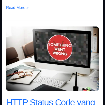
Read More »
HTTP
Status
Code
yang
Wajib
Dipahami
untuk
Optimasi
Website
HTTP Status Code yang