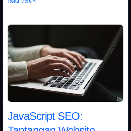
Read More »
JavaScript
SEO:
Tantangan
Website
Modern
di
Mesin
Pencari
JavaScript SEO:
Tantangan Website