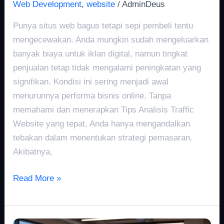
Web Development
,
website
/
AdminDeus
Punya situs web bagus tetapi sepi pembeli tentu
mengecewakan. Anda mungkin sudah mengeluarkan
banyak biaya untuk iklan digital, namun tingkat
penjualan tetap tidak mengalami peningkatan yang
signifikan. Kondisi ini sering menjadi awal
menurunnya performa bisnis online. Tanpa
memahami dan menerapkan Tips Analisis Traffic
Website yang tepat, Anda hanya mengandalkan
tebakan dalam menentukan strategi pemasaran.
Akibatnya,
Read More »