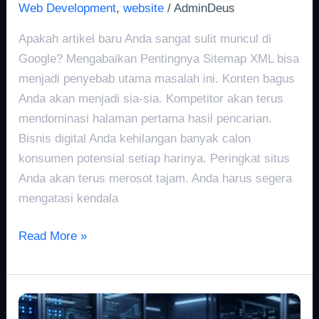
Web Development
,
website
/
AdminDeus
Apakah artikel baru Anda sangat sulit muncul di
Google? Mengabaikan Pentingnya Sitemap XML bisa
menjadi penyebab utama masalah ini. Konten bagus
Anda akan menjadi sia-sia. Kompetitor akan terus
mendominasi halaman pertama hasil pencarian.
Bisnis digital Anda kehilangan banyak calon
konsumen potensial setiap harinya. Peringkat situs
Anda akan terus merosot tajam. Anda harus segera
mengatasi kendala
Read More »
Optimasi