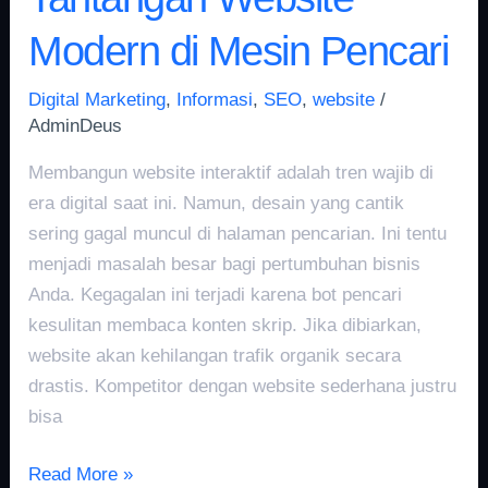
Modern di Mesin Pencari
Digital Marketing
,
Informasi
,
SEO
,
website
/
AdminDeus
Membangun website interaktif adalah tren wajib di
era digital saat ini. Namun, desain yang cantik
sering gagal muncul di halaman pencarian. Ini tentu
menjadi masalah besar bagi pertumbuhan bisnis
Anda. Kegagalan ini terjadi karena bot pencari
kesulitan membaca konten skrip. Jika dibiarkan,
website akan kehilangan trafik organik secara
drastis. Kompetitor dengan website sederhana justru
bisa
Read More »