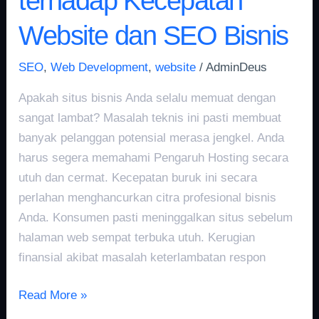
terhadap Kecepatan
Website dan SEO Bisnis
SEO
,
Web Development
,
website
/
AdminDeus
Apakah situs bisnis Anda selalu memuat dengan
sangat lambat? Masalah teknis ini pasti membuat
banyak pelanggan potensial merasa jengkel. Anda
harus segera memahami Pengaruh Hosting secara
utuh dan cermat. Kecepatan buruk ini secara
perlahan menghancurkan citra profesional bisnis
Anda. Konsumen pasti meninggalkan situs sebelum
halaman web sempat terbuka utuh. Kerugian
finansial akibat masalah keterlambatan respon
Read More »