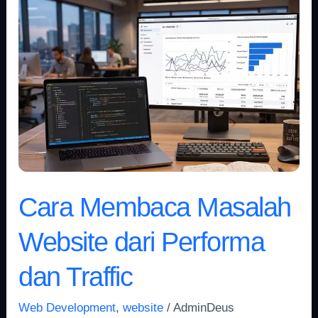
Cara
Membaca
Masalah
Website
dari
Performa
dan
Traffic
Cara Membaca Masalah
Website dari Performa
dan Traffic
Web Development
,
website
/
AdminDeus