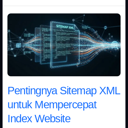
Pentingnya
Sitemap
XML
untuk
Mempercepat
Index
Website
Pentingnya Sitemap XML
untuk Mempercepat
Index Website