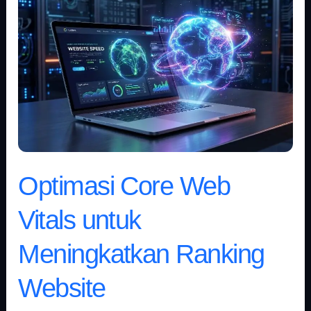
Core
Web
Vitals
untuk
Meningkatkan
Ranking
Website
Optimasi Core Web
Vitals untuk
Meningkatkan Ranking
Website