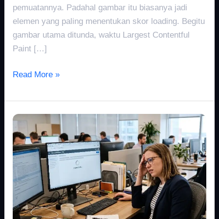
pemuatannya. Padahal gambar itu biasanya jadi
elemen yang paling menentukan skor loading. Begitu
gambar utama ditunda, waktu Largest Contentful
Paint […]
Read More »
Render
Blocking
Resources:
Penyebab
Website
Lambat