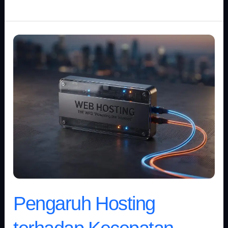
Pengaruh
Hosting
terhadap
Kecepatan
Website
dan
SEO
Bisnis
Pengaruh Hosting