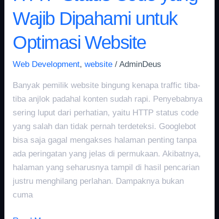
Wajib Dipahami untuk
Optimasi Website
Web Development
,
website
/
AdminDeus
Banyak pemilik website bingung kenapa traffic tiba-
tiba anjlok padahal konten sudah rapi. Penyebabnya
sering luput dari perhatian, yaitu HTTP status code
yang salah dan tidak pernah terdeteksi. Googlebot
bisa saja gagal mengakses halaman penting tanpa
ada peringatan yang jelas di permukaan. Akibatnya,
halaman yang seharusnya tampil di hasil pencarian
justru menghilang perlahan. Dampaknya bukan
cuma