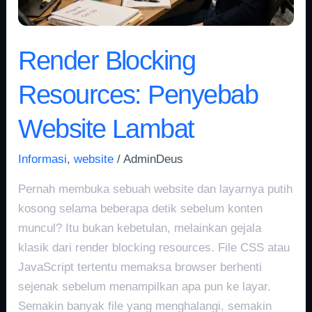
Render Blocking
Resources: Penyebab
Website Lambat
Informasi
,
website
/
AdminDeus
Pernah membuka sebuah website dan layarnya putih
kosong selama beberapa detik sebelum konten
muncul? Itu bukan kebetulan, melainkan gejala
klasik dari render blocking resources. File CSS atau
JavaScript tertentu memaksa browser berhenti
sejenak sebelum menampilkan apa pun ke layar.
Semakin banyak file yang menghalangi, semakin