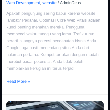
Web Development
,
website
/
AdminDeus
Apakah pengunjung sering kabur karena website
lambat? Padahal, Optimasi Core Web Vitals adalah
kunci penting menahan mereka. Pengguna
membenci waktu tunggu yang lama. Trafik turun
berarti hilangnya potensi pendapatan bisnis Anda.
Google juga pasti menendang situs Anda dari
halaman pertama. Kompetitor akan dengan mudah
merebut pasar potensial. Anda tidak boleh
membiarkan kerugian ini terus terjadi.
Read More »
Tips