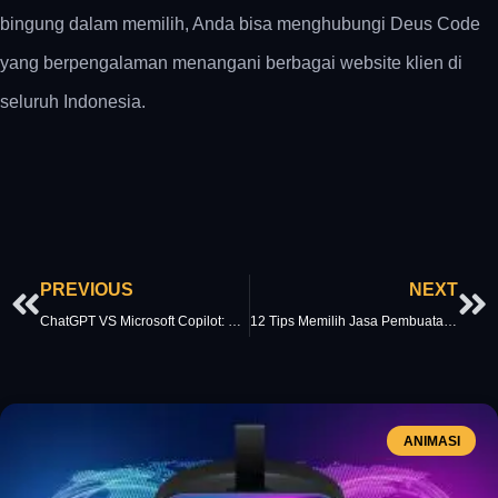
bingung dalam memilih, Anda bisa menghubungi Deus Code
yang berpengalaman menangani berbagai website klien di
seluruh Indonesia.
Prev
Ne
PREVIOUS
NEXT
ChatGPT VS Microsoft Copilot: Mana yang Terbaik?
12 Tips Memilih Jasa Pembuatan Website Terbaik dan Terpercaya
ANIMASI