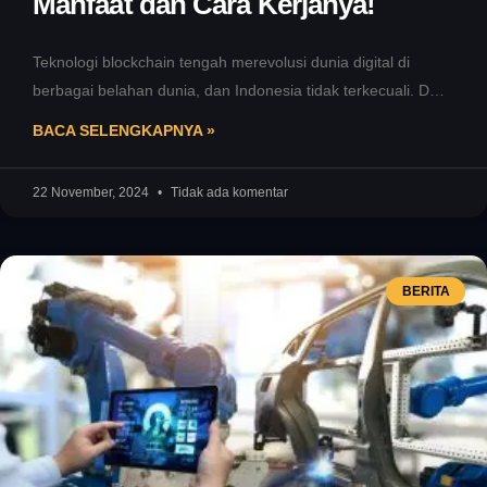
Manfaat dan Cara Kerjanya!
Teknologi blockchain tengah merevolusi dunia digital di
berbagai belahan dunia, dan Indonesia tidak terkecuali. Dari
sektor perbankan hingga logistik, teknologi
BACA SELENGKAPNYA »
22 November, 2024
Tidak ada komentar
BERITA