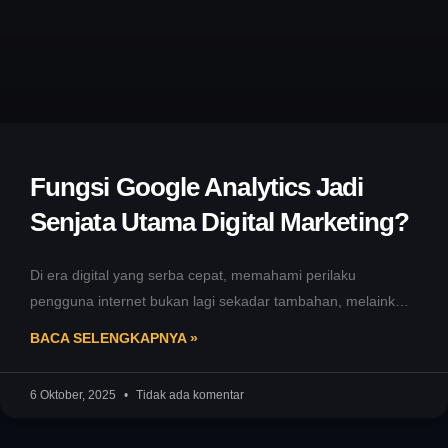
Fungsi Google Analytics Jadi
Senjata Utama Digital Marketing?
Di era digital yang serba cepat, memahami perilaku
pengguna internet bukan lagi sekadar tambahan, melainkan
kebutuhan utama bagi setiap bisnis.
BACA SELENGKAPNYA »
6 Oktober, 2025
Tidak ada komentar