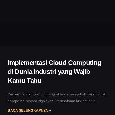
Implementasi Cloud Computing
di Dunia Industri yang Wajib
Kamu Tahu
Perkembangan teknologi digital telah mengubah cara industri
beroperasi secara signifikan. Perusahaan kini dituntut
bergerak lebih cepat, efisien, dan fleksibel agar
BACA SELENGKAPNYA »