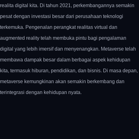
realita digital kita. Di tahun 2021, perkembangannya semakin
pesat dengan investasi besar dari perusahaan teknologi
terkemuka. Pengenalan perangkat realitas virtual dan
augmented reality telah membuka pintu bagi pengalaman
digital yang lebih imersif dan menyenangkan. Metaverse telah
membawa dampak besar dalam berbagai aspek kehidupan
kita, termasuk hiburan, pendidikan, dan bisnis. Di masa depan,
metaverse kemungkinan akan semakin berkembang dan
terintegrasi dengan kehidupan nyata.