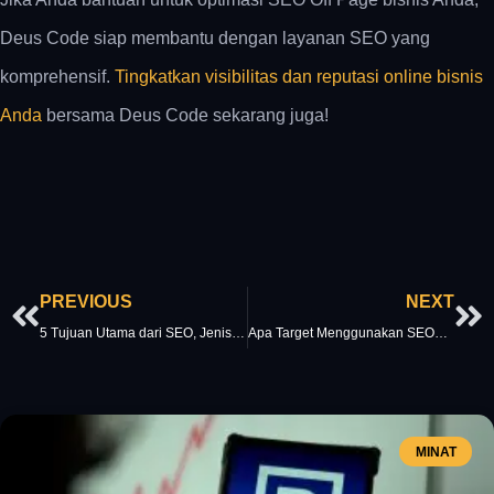
Deus Code siap membantu dengan layanan SEO yang
komprehensif.
Tingkatkan visibilitas dan reputasi online bisnis
Anda
bersama Deus Code sekarang juga!
Prev
Ne
PREVIOUS
NEXT
5 Tujuan Utama dari SEO, Jenis, dan Cara Kerjanya yang Optimal!
Apa Target Menggunakan SEO? Berikut Jawaban dan Keuntungannya!
MINAT