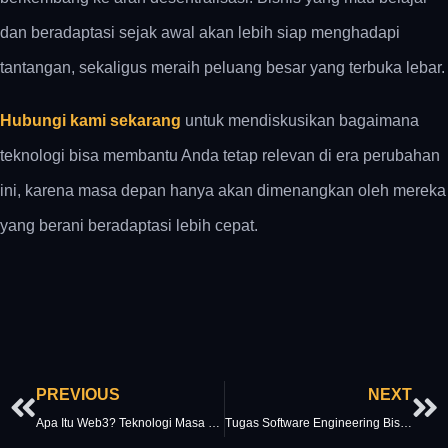
dan beradaptasi sejak awal akan lebih siap menghadapi
tantangan, sekaligus meraih peluang besar yang terbuka lebar.
Hubungi kami sekarang
untuk mendiskusikan bagaimana
teknologi bisa membantu Anda tetap relevan di era perubahan
ini, karena masa depan hanya akan dimenangkan oleh mereka
yang berani beradaptasi lebih cepat.
Prev
Ne
PREVIOUS
NEXT
Apa Itu Web3? Teknologi Masa Depan Yang Wajib Diketahui
Tugas Software Engineering Bisa Cepat Beres, Begini Triknya