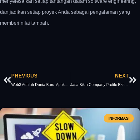
menyelesaikan setiap tantangan dalam software engineering,
dan jadikan setiap proyek Anda sebagai pengalaman yang
memberi nilai tambah.
Prev
Ne
PREVIOUS
NEXT
Web3 Adalah Dunia Baru: Apakah Bisnis Anda Siap Beradaptasi?
Jasa Bikin Company Profile Eksklusif: Bikin Perusahaan Anda Naik Kelas
INFORMASI