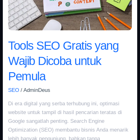
untuk
Pemula
Tools SEO Gratis yang
Wajib Dicoba untuk
Pemula
SEO
/
AdminDeus
Di era digital yang serba terhubung ini, optimasi
website untuk tampil di hasil pencarian teratas di
Google sangatlah penting. Search Engine
Optimization (SEO) membantu bisnis Anda menarik
lebih banyak pengunjung, bahkan tanpa