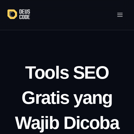
Lewati
ke
konten
Tools SEO
Gratis yang
Wajib Dicoba