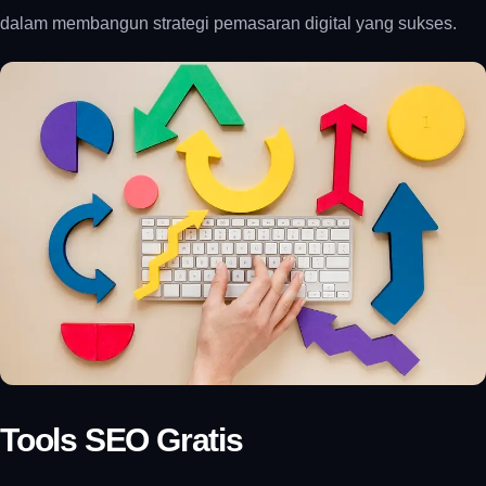
dalam membangun strategi pemasaran digital yang sukses.
Tools SEO Gratis