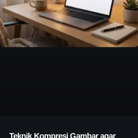
Teknik Kompresi Gambar agar