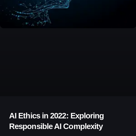
AI Ethics in 2022: Exploring
Responsible AI Complexity