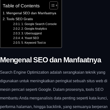
Table of Contents
Mengenal SEO dan Manfaatnya
Tools SEO Gratis
1. Google Search Console
2. Google Analytics
3. Ubersuggest
4. Yoast SEO
5. Keyword Tool.io
Mengenal SEO dan Manfaatnya
Search Engine Optimization adalah serangkaian teknik yang
digunakan untuk meningkatkan peringkat sebuah situs web di
mesin pencari seperti Google.
Dalam prosesnya, tools SEO
membantu Anda menganalisis data penting seperti kata kunci,
performa halaman, hingga backlink, yang semuanya berperan