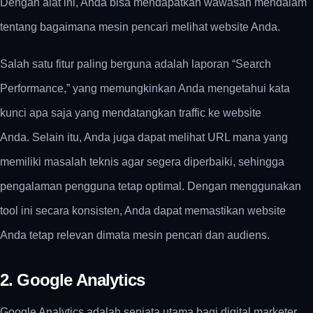
Dengan alat ini, Anda bisa mendapatkan wawasan mendalam
tentang bagaimana mesin pencari melihat website Anda.
Salah satu fitur paling berguna adalah laporan “Search
Performance,” yang memungkinkan Anda mengetahui kata
kunci apa saja yang mendatangkan traffic ke website
Anda.
Selain itu, Anda juga dapat melihat URL mana yang
memiliki masalah teknis agar segera diperbaiki, sehingga
pengalaman pengguna tetap optimal.
Dengan menggunakan
tool ini secara konsisten, Anda dapat memastikan website
Anda tetap relevan dimata mesin pencari dan audiens.
2. Google Analytics
Google Analytics adalah senjata utama bagi digital marketer