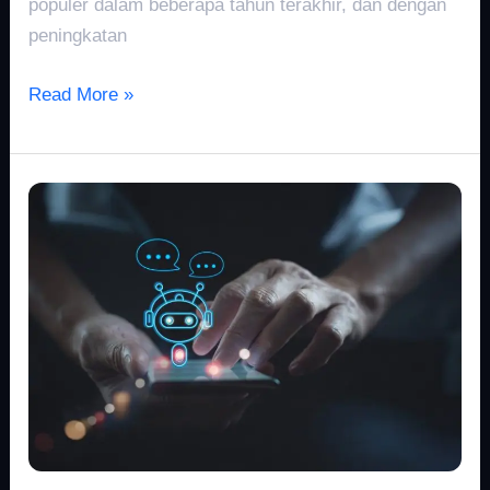
populer dalam beberapa tahun terakhir, dan dengan
peningkatan
Read More »
Future
of
Chatbots:
GPT-
3.5
Redefines
Virtual
Assistants