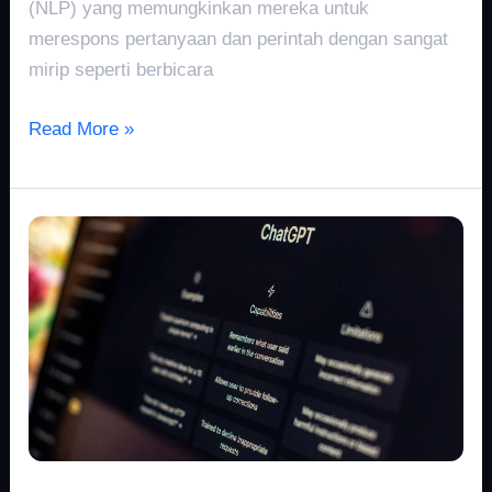
(NLP) yang memungkinkan mereka untuk
merespons pertanyaan dan perintah dengan sangat
mirip seperti berbicara
Read More »
ChatBots
Evolved:
Exploring
ChatGPT’s
Abilities