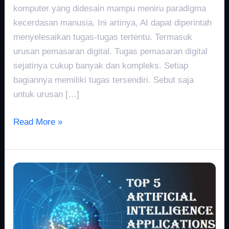
komputer yang didesain mampu meniru paradigma
kecerdasan manusia. Ini artinya, AI dapat diperintah
menyelesaikan tugas-tugas tertentu. Termasuk
urusan pemasaran digital. Tugas pemasaran digital
sejatinya cukup banyak dan kompleks. Setiap
bagiannya memiliki tugas tersendiri. Sebut saja
untuk urusan […]
Read More »
5
AI
Applications
for
Digital