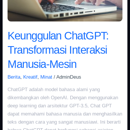
Keunggulan ChatGPT:
Transformasi Interaksi
Manusia-Mesin
Berita
,
Kreatif
,
Minat
/
AdminDeus
ChatGPT adalah model bahasa alami yang
dikembangkan oleh OpenAI. Dengan menggunakan
deep learning dan arsitektur GPT-3.5, Chat GPT
dapat memahami bahasa manusia dan menghasilkan
teks dengan cara yang sangat manusiawi. Ini berarti