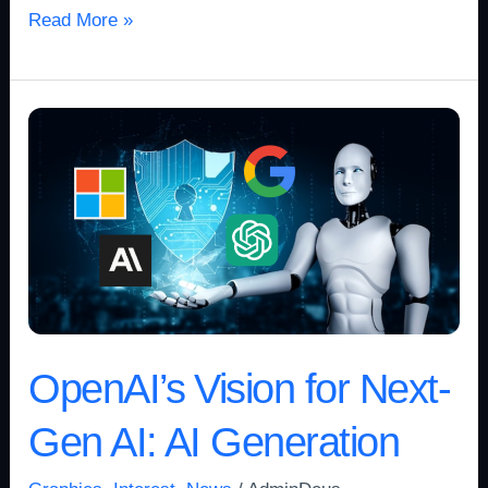
Read More »
OpenAI’s
Vision
for
Next-
Gen
AI:
AI
Generation
OpenAI’s Vision for Next-
Gen AI: AI Generation