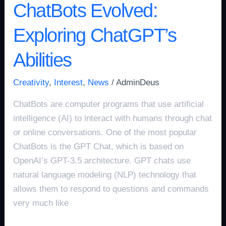
ChatBots Evolved:
Exploring ChatGPT’s
Abilities
Creativity
,
Interest
,
News
/
AdminDeus
ChatBots are computer programs that use artificial
intelligence (AI) to interact with humans through chat
or online conversations. One of the most popular
ChatBots is the GPT Chat, which is based on
OpenAI’s GPT-3.5 architecture. GPT chats use
natural language modeling (NLP) technology that
allows them to respond to questions and commands
very much like