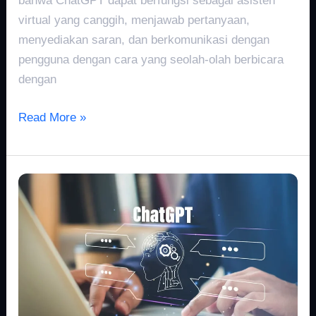
bahwa ChatGPT dapat berfungsi sebagai asisten
virtual yang canggih, menjawab pertanyaan,
menyediakan saran, dan berkomunikasi dengan
pengguna dengan cara yang seolah-olah berbicara
dengan
Read More »
The
Power
of
ChatGPT:
Transforming
Human-
Machine