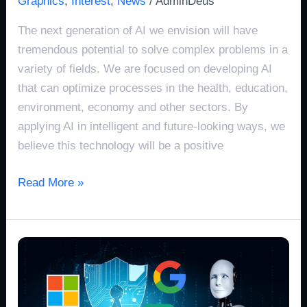
Graphics
,
Interest
,
News
/
AdminDeus
The next generation of AI we envision will have
tremendous potential to solve complex problems in a
variety of fields. We are focused on developing AI
that can optimize processes in the health, education,
environment, economy and other sectors. By
applying AI in intelligent and future-looking ways, we
believe this technology will be a positive
Read More »
Visi
OpenAI
AI
Generasi