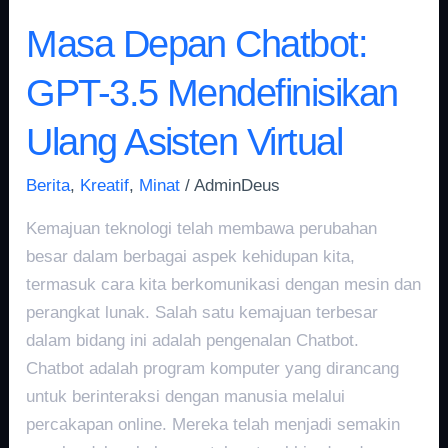
Masa Depan Chatbot:
GPT-3.5 Mendefinisikan
Ulang Asisten Virtual
Berita
,
Kreatif
,
Minat
/
AdminDeus
Kemajuan teknologi telah membawa perubahan
besar dalam berbagai aspek kehidupan kita,
termasuk cara kita berkomunikasi dengan mesin dan
perangkat lunak. Salah satu kemajuan terbesar
dalam bidang ini adalah pengenalan Chatbot.
Chatbot adalah program komputer yang dirancang
untuk berinteraksi dengan manusia melalui
percakapan online. Mereka telah menjadi semakin