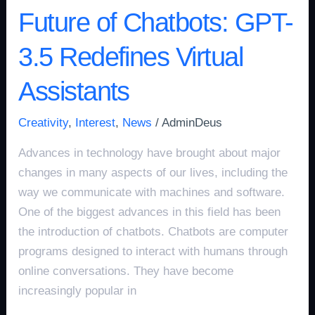
Future of Chatbots: GPT-
3.5 Redefines Virtual
Assistants
Creativity
,
Interest
,
News
/
AdminDeus
Advances in technology have brought about major
changes in many aspects of our lives, including the
way we communicate with machines and software.
One of the biggest advances in this field has been
the introduction of chatbots. Chatbots are computer
programs designed to interact with humans through
online conversations. They have become
increasingly popular in