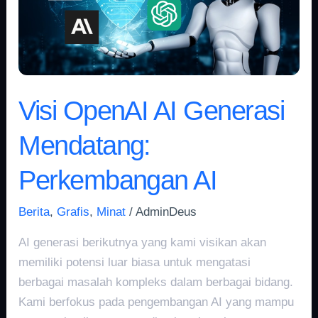
Mendatang:
Perkembangan
AI
Visi OpenAI AI Generasi
Mendatang:
Perkembangan AI
Berita
,
Grafis
,
Minat
/
AdminDeus
AI generasi berikutnya yang kami visikan akan
memiliki potensi luar biasa untuk mengatasi
berbagai masalah kompleks dalam berbagai bidang.
Kami berfokus pada pengembangan AI yang mampu