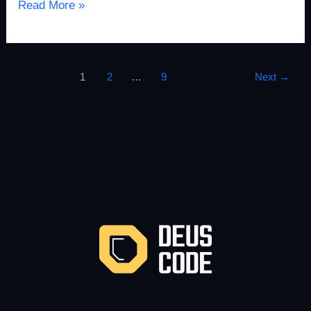
Read More »
1
2
…
9
Next
→