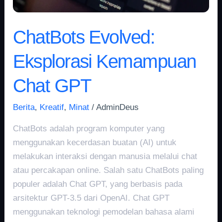
ChatBots Evolved:
Eksplorasi Kemampuan
Chat GPT
Berita
,
Kreatif
,
Minat
/
AdminDeus
ChatBots adalah program komputer yang
menggunakan kecerdasan buatan (AI) untuk
melakukan interaksi dengan manusia melalui chat
atau percakapan online. Salah satu ChatBots paling
populer adalah Chat GPT, yang berbasis pada
arsitektur GPT-3.5 dari OpenAI. Chat GPT
menggunakan teknologi pemodelan bahasa alami