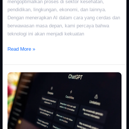
mengoptimalkan proses di sektor kesehatan,
pendidikan, lingkungan, ekonomi, dan lainnya.
Dengan menerapkan AI dalam cara yang cerdas dan
berwawasan masa depan, kami percaya bahwa
teknologi ini akan menjadi kekuatan
Read More »
ChatBots
Evolved:
Eksplorasi
Kemampuan
Chat
GPT