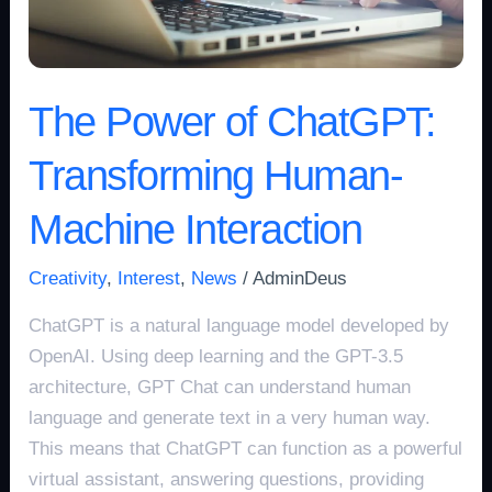
Interaction
The Power of ChatGPT:
Transforming Human-
Machine Interaction
Creativity
,
Interest
,
News
/
AdminDeus
ChatGPT is a natural language model developed by
OpenAI. Using deep learning and the GPT-3.5
architecture, GPT Chat can understand human
language and generate text in a very human way.
This means that ChatGPT can function as a powerful
virtual assistant, answering questions, providing