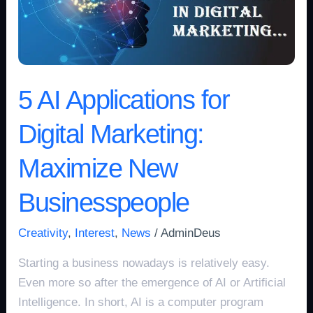
Marketing:
Maximize
New
Businesspeople
5 AI Applications for
Digital Marketing:
Maximize New
Businesspeople
Creativity
,
Interest
,
News
/
AdminDeus
Starting a business nowadays is relatively easy.
Even more so after the emergence of AI or Artificial
Intelligence. In short, AI is a computer program