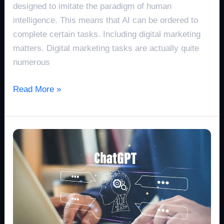
designed to imitate the paradigm of human
intelligence. This means that AI can be ordered to
complete certain tasks. Including digital marketing
matters. Digital marketing tasks are actually quite
numerous
Read More »
Keunggulan
ChatGPT:
Transformasi
Interaksi
Manusia-
Mesin