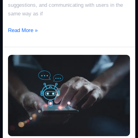
suggestions, and communicating with users in the
same way as if
Read More »
Masa
Depan
Chatbot:
GPT-
3.5
Mendefinisikan
Ulang
Asisten
Virtual