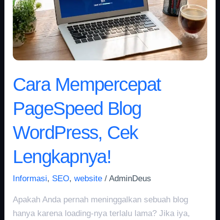
Cek
Lengkapnya!
Cara Mempercepat
PageSpeed Blog
WordPress, Cek
Lengkapnya!
Informasi
,
SEO
,
website
/
AdminDeus
Apakah Anda pernah meninggalkan sebuah blog
hanya karena loading-nya terlalu lama? Jika iya,