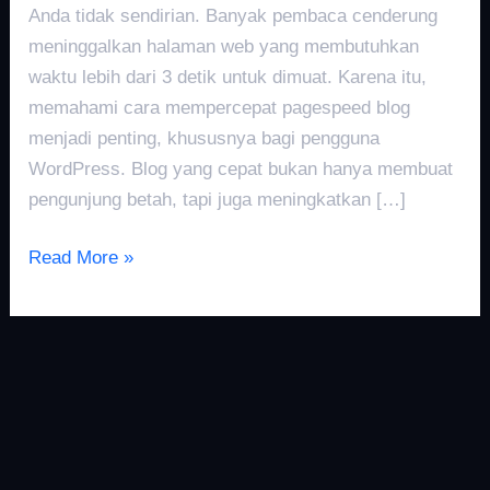
Anda tidak sendirian. Banyak pembaca cenderung
meninggalkan halaman web yang membutuhkan
waktu lebih dari 3 detik untuk dimuat. Karena itu,
memahami cara mempercepat pagespeed blog
menjadi penting, khususnya bagi pengguna
WordPress. Blog yang cepat bukan hanya membuat
pengunjung betah, tapi juga meningkatkan […]
Read More »