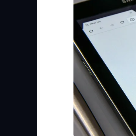
selain
Google
Tanpa
Blokir
yang
Aman
dan
Terpercaya