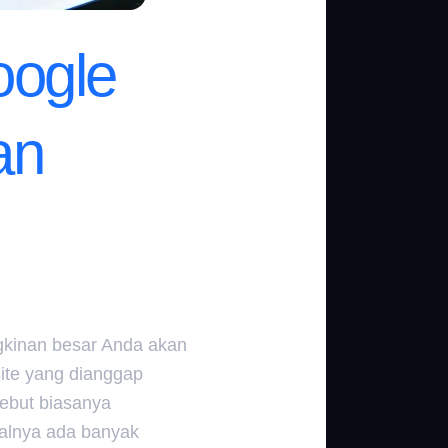
oogle
an
ngkinan besar Anda akan
ite yang dianggap
sebut biasanya
salnya ada banyak