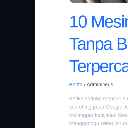
10 Mesin
Tanpa B
Terperc
Berita
/
AdminDeus
Ketika sedang mencari su
searching pada Google, 
melanggar kebijakan Goog
mengganggu sebagian ora