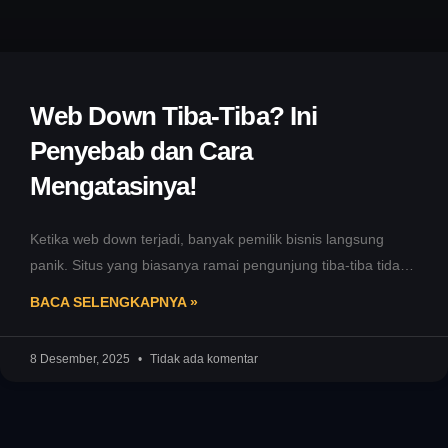
Web Down Tiba-Tiba? Ini
Penyebab dan Cara
Mengatasinya!
Ketika web down terjadi, banyak pemilik bisnis langsung
panik. Situs yang biasanya ramai pengunjung tiba-tiba tidak
bisa diakses, transaksi berhenti,
BACA SELENGKAPNYA »
8 Desember, 2025
Tidak ada komentar