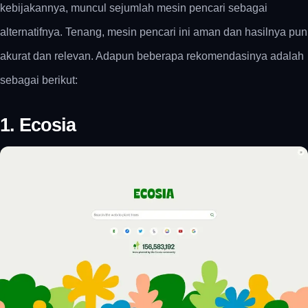
kebijakannya, muncul sejumlah mesin pencari sebagai
alternatifnya. Tenang, mesin pencari ini aman dan hasilnya pun
akurat dan relevan. Adapun beberapa rekomendasinya adalah
sebagai berikut:
1. Ecosia