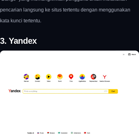
pencarian langsung ke situs tertentu dengan menggunakan
kata kunci tertentu.
3. Yandex