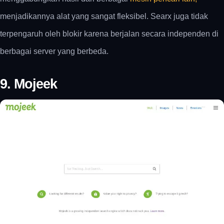
menjadikannya alat yang sangat fleksibel. Searx juga tidak
terpengaruh oleh blokir karena berjalan secara independen di
berbagai server yang berbeda.
9. Mojeek