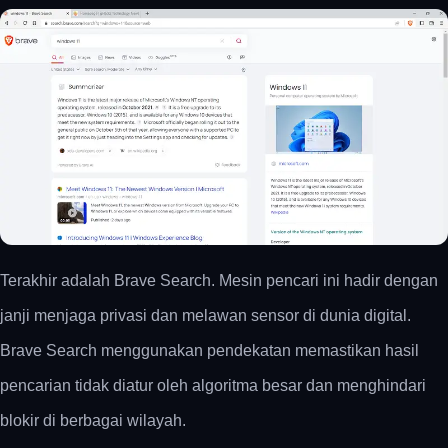
Terakhir adalah Brave Search. Mesin pencari ini hadir dengan
janji menjaga privasi dan melawan sensor di dunia digital.
Brave Search menggunakan pendekatan memastikan hasil
pencarian tidak diatur oleh algoritma besar dan menghindari
blokir di berbagai wilayah.