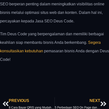
SEO berperan penting dalam meningkatkan visibilitas online
bisnis melalui optimasi situs web dan konten. Dalam hal ini,
percayakan kepada Jasa SEO Deus Code.
Tim Deus Code yang berpengalaman dan memiliki berbagai
keahlian siap membantu bisnis Anda berkembang.
Segera
konsultasikan kebutuhan
pemasaran bisnis Anda dengan Deus
Code!
Prev
Ne
PREVIOUS
NEXT
8 Cara Bayar QRIS yang Mudah untuk Berbagai Transaksi, Tinggal Scan Saja!
5 Perbedaan SEO On Page dan SEO Off Page, Simak Informasinya!