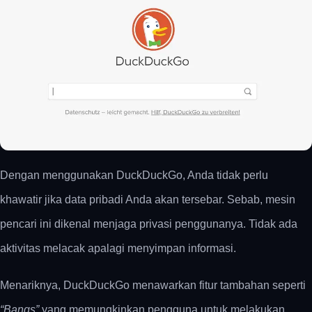
Dengan menggunakan DuckDuckGo, Anda tidak perlu
khawatir jika data pribadi Anda akan tersebar. Sebab, mesin
pencari ini dikenal menjaga privasi penggunanya. Tidak ada
aktivitas melacak apalagi menyimpan informasi.
Menariknya, DuckDuckGo menawarkan fitur tambahan seperti
“Bangs”
yang memungkinkan pengguna untuk melakukan