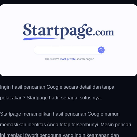
Ingin hasil pencarian Google secara detail dan tanpa
pelacakan? Startpage hadir sebagai solusinya.
Startpage menampilkan hasil pencarian Google namun
memastikan identitas Anda tetap tersembunyi. Mesin pencari
ini menjadi favorit pengguna yang ingin keamanan dan