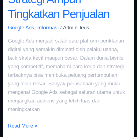
Tingkatkan Penjualan
Google Ads
,
Informasi
/
AdminDeus
Google Ads menjadi salah satu platform periklanan
digital yang semakin diminati oleh pelaku usaha,
baik skala kecil maupun besar. Dalam dunia bisnis
yang kompetitif, memahami cara kerja dan strategi
terbaiknya bisa membuka peluang pertumbuhan
yang lebih besar. Banyak perusahaan yang mulai
mengenal Google Ads sebagai saluran utama untuk
menjangkau audiens yang lebih luas dan
meningkatkan
Read More »