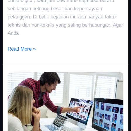
dunia digital, satu jam downtime saja bisa berarti
kehilangan peluang besar dan kepercayaan
pelanggan. Di balik kejadian ini, ada banyak faktor
teknis dan non-teknis yang saling berhubungan. Agar
Anda
Read More »
Optimasi
Gambar:
Rahasia
Website
Cepat
dan
SEO-