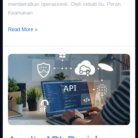
memberatkan operasional. Oleh sebab itu, Peran
Keamanan
Read More »
Apa
Itu
API:
Penjelasan
Singkat
yang
Mudah
Dipahami
Pemula