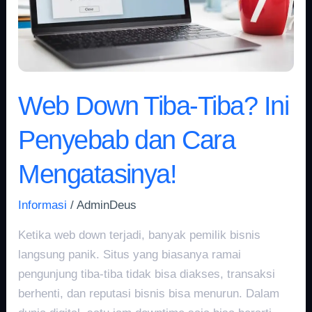
Penyebab
dan
Cara
Mengatasinya!
Web Down Tiba-Tiba? Ini
Penyebab dan Cara
Mengatasinya!
Informasi
/
AdminDeus
Ketika web down terjadi, banyak pemilik bisnis
langsung panik. Situs yang biasanya ramai
pengunjung tiba-tiba tidak bisa diakses, transaksi
berhenti, dan reputasi bisnis bisa menurun. Dalam