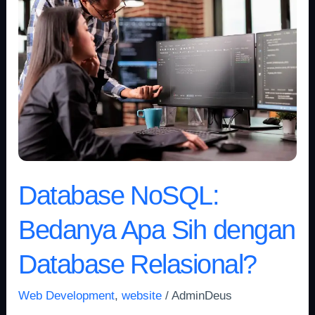
NoSQL:
Bedanya
Apa
Sih
dengan
Database
Relasional?
Database NoSQL:
Bedanya Apa Sih dengan
Database Relasional?
Web Development
,
website
/
AdminDeus