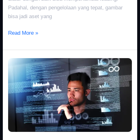
Padahal, dengan pengelolaan yang tepat, gambar
bisa jadi aset yang
Read More »
Scraping
Data
untuk
Pemula:
Panduan
Lengkap
dari
Nol