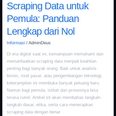
Scraping Data untuk
Pemula: Panduan
Lengkap dari Nol
Informasi
/
AdminDeus
Di era digital saat ini, kemampuan memahami dan
memanfaatkan scraping data menjadi keahlian
penting bagi banyak orang. Baik untuk analisis
bisnis, riset pasar, atau pengembangan teknologi,
keterampilan ini membuka banyak peluang baru.
Namun bagi pemula, istilah dan prosesnya bisa
terasa rumit. Artikel ini akan membahas langkah-
langkah dasar, etika, serta cara menerapkan
scraping data dengan benar