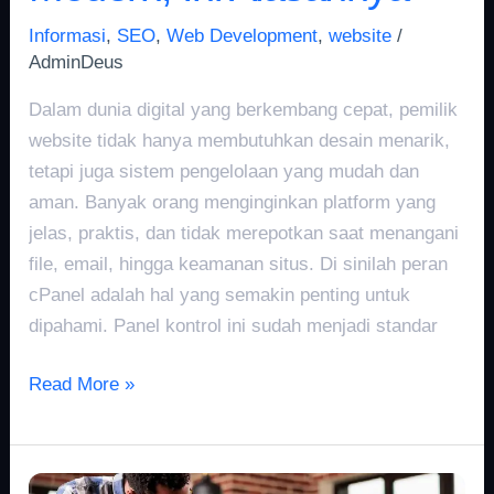
Informasi
,
SEO
,
Web Development
,
website
/
AdminDeus
Dalam dunia digital yang berkembang cepat, pemilik
website tidak hanya membutuhkan desain menarik,
tetapi juga sistem pengelolaan yang mudah dan
aman. Banyak orang menginginkan platform yang
jelas, praktis, dan tidak merepotkan saat menangani
file, email, hingga keamanan situs. Di sinilah peran
cPanel adalah hal yang semakin penting untuk
dipahami. Panel kontrol ini sudah menjadi standar
Read More »
Database