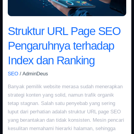
Index
dan
Ranking
Struktur URL Page SEO
Pengaruhnya terhadap
Index dan Ranking
SEO
/
AdminDeus
Banyak pemilik website merasa sudah menerapkan
strategi konten yang solid, namun trafik organik
tetap stagnan. Salah satu penyebab yang sering
luput dari perhatian adalah struktur URL page SEO
yang berantakan dan tidak konsisten. Mesin pencari
kesulitan memahami hierarki halaman, sehingga