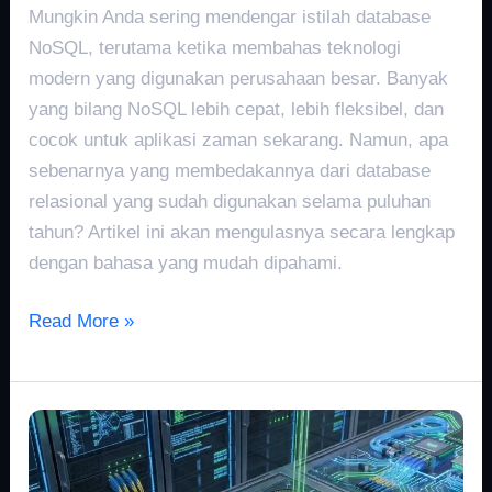
Mungkin Anda sering mendengar istilah database
NoSQL, terutama ketika membahas teknologi
modern yang digunakan perusahaan besar. Banyak
yang bilang NoSQL lebih cepat, lebih fleksibel, dan
cocok untuk aplikasi zaman sekarang. Namun, apa
sebenarnya yang membedakannya dari database
relasional yang sudah digunakan selama puluhan
tahun? Artikel ini akan mengulasnya secara lengkap
dengan bahasa yang mudah dipahami.
Read More »
Claude
AI
vs