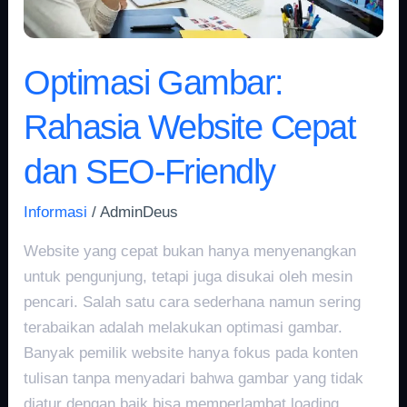
Friendly
Optimasi Gambar:
Rahasia Website Cepat
dan SEO-Friendly
Informasi
/
AdminDeus
Website yang cepat bukan hanya menyenangkan
untuk pengunjung, tetapi juga disukai oleh mesin
pencari. Salah satu cara sederhana namun sering
terabaikan adalah melakukan optimasi gambar.
Banyak pemilik website hanya fokus pada konten
tulisan tanpa menyadari bahwa gambar yang tidak
diatur dengan baik bisa memperlambat loading.