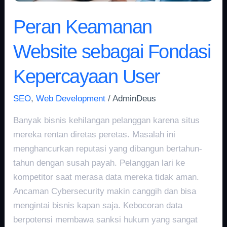
Peran Keamanan
Website sebagai Fondasi
Kepercayaan User
SEO
,
Web Development
/
AdminDeus
Banyak bisnis kehilangan pelanggan karena situs
mereka rentan diretas peretas. Masalah ini
menghancurkan reputasi yang dibangun bertahun-
tahun dengan susah payah. Pelanggan lari ke
kompetitor saat merasa data mereka tidak aman.
Ancaman Cybersecurity makin canggih dan bisa
mengintai bisnis kapan saja. Kebocoran data
berpotensi membawa sanksi hukum yang sangat