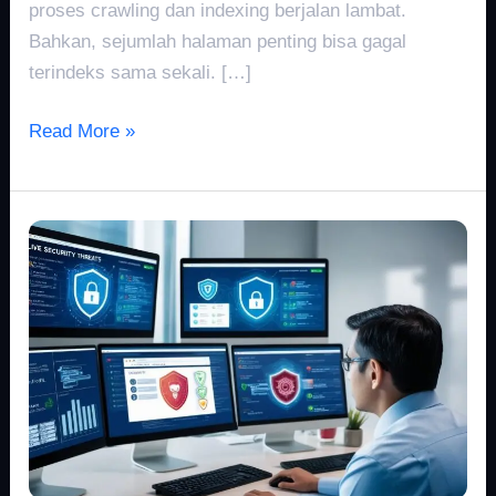
proses crawling dan indexing berjalan lambat.
Bahkan, sejumlah halaman penting bisa gagal
terindeks sama sekali. […]
Read More »
Peran
Keamanan
Website
sebagai
Fondasi
Kepercayaan
User