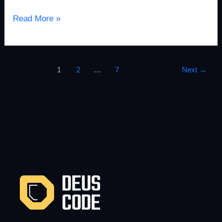
Read More »
1
2
…
7
Next
→