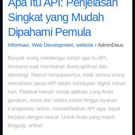
Apa Itu API: Penjelasan
Singkat yang Mudah
Dipahami Pemula
Informasi
,
Web Development
,
website
/
AdminDeus
Banyak orang mendengar istilah apa itu API,
terutama saat membahas dunia aplikasi dan
teknologi. Namun kenyataannya, tidak semua orang
memahami peran API dalam kehidupan digital sehari
hari. Padahal hampir setiap aplikasi yang Anda
gunakan, mulai dari media sosial hingga layanan
transportasi online, memanfaatkan API agar dapat
berjalan dengan lancar. Untuk Anda yang masih
bingung, artikel