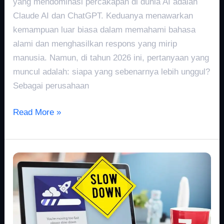
yang mendominasi percakapan di dunia AI adalah
Claude AI dan ChatGPT. Keduanya menawarkan
kemampuan luar biasa dalam memahami bahasa
alami dan menghasilkan respons yang mirip
manusia. Namun, di tahun 2026 ini, pertanyaan yang
muncul adalah: siapa yang sebenarnya lebih unggul?
Sebagai perusahaan
Read More »
Web
Down
Tiba-
Tiba?
Ini