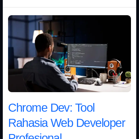
Chrome
Dev:
Tool
Rahasia
Web
Developer
Profesional
Chrome Dev: Tool
Rahasia Web Developer
Profesional