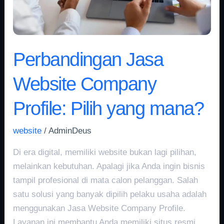
mana?
Perbandingan Jasa
Website Company
Profile: Pilih yang mana?
website
/
AdminDeus
Di era digital, memiliki website bukan lagi pilihan,
melainkan kebutuhan. Apalagi jika Anda ingin bisnis
tampil profesional di mata calon pelanggan. Salah
satu solusi yang banyak dipilih pelaku usaha adalah
menggunakan Jasa Website Company Profile.
Layanan ini membantu Anda memiliki situs resmi