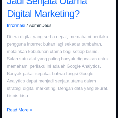
Jadi Senjata Utama
Digital Marketing?
Informasi
/
AdminDeus
Di era digital yang serba cepat, memahami perilaku
pengguna internet bukan lagi sekadar tambahan,
melainkan kebutuhan utama bagi setiap bisnis.
Salah satu alat yang paling banyak digunakan untuk
memahami perilaku ini adalah Google Analytics.
Banyak pakar sepakat bahwa fungsi Google
Analytics dapat menjadi senjata utama dalam
strategi digital marketing. Dengan data yang akurat,
bisnis bisa
Read More »