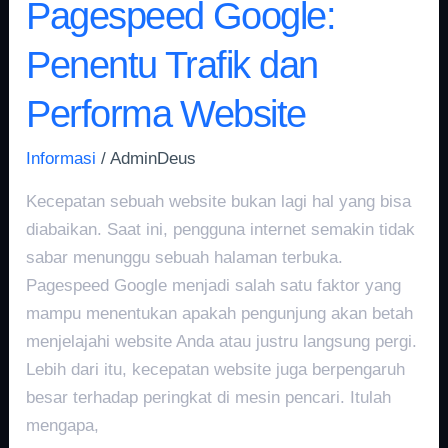
Pagespeed Google:
Penentu Trafik dan
Performa Website
Informasi
/
AdminDeus
Kecepatan sebuah website bukan lagi hal yang bisa
diabaikan. Saat ini, pengguna internet semakin tidak
sabar menunggu sebuah halaman terbuka.
Pagespeed Google menjadi salah satu faktor yang
mampu menentukan apakah pengunjung akan betah
menjelajahi website Anda atau justru langsung pergi.
Lebih dari itu, kecepatan website juga berpengaruh
besar terhadap peringkat di mesin pencari. Itulah
mengapa,