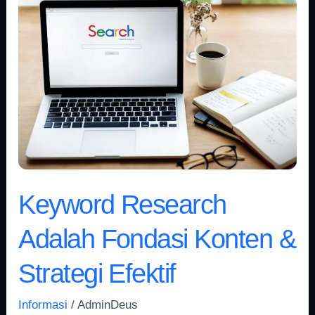
Keyword
Research
Adalah
Fondasi
Konten
&
Strategi
Efektif
Keyword Research
Adalah Fondasi Konten &
Strategi Efektif
Informasi
/
AdminDeus