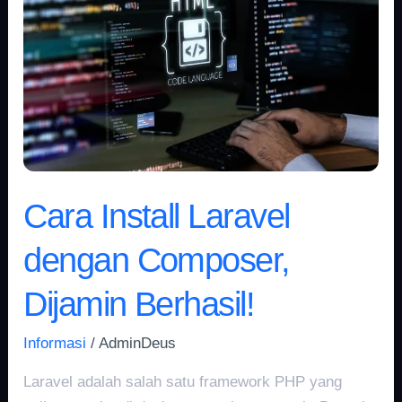
Laravel
dengan
Composer,
Dijamin
Berhasil!
Cara Install Laravel
dengan Composer,
Dijamin Berhasil!
Informasi
/
AdminDeus
Laravel adalah salah satu framework PHP yang