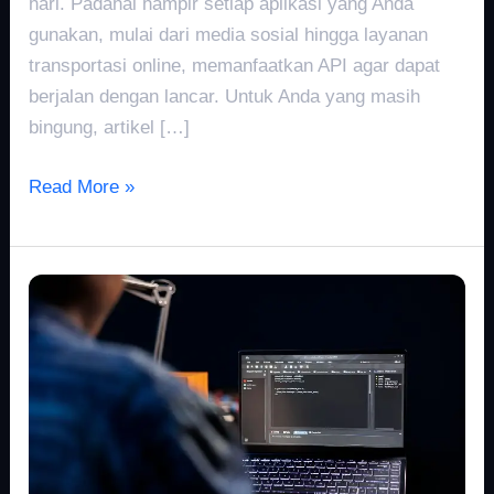
hari. Padahal hampir setiap aplikasi yang Anda
gunakan, mulai dari media sosial hingga layanan
transportasi online, memanfaatkan API agar dapat
berjalan dengan lancar. Untuk Anda yang masih
bingung, artikel […]
Read More »
Apa
Itu
Software
Engineering?
Ini
Peran
Pentingnya