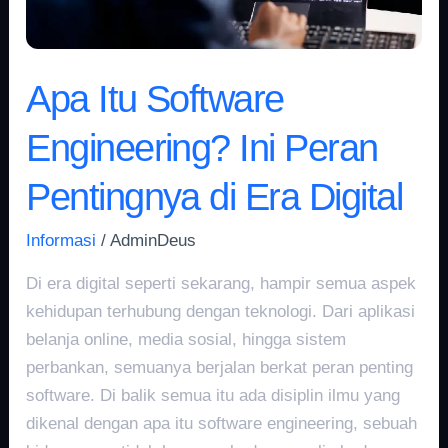
di
Era
Digital
Apa Itu Software
Engineering? Ini Peran
Pentingnya di Era Digital
Informasi
/
AdminDeus
Di era digital seperti sekarang, hampir semua aspek
kehidupan terhubung dengan teknologi. Dari aplikasi
belanja online, media sosial, hingga sistem
perbankan, semuanya berjalan berkat peran penting
software. Di balik semua itu ada disiplin ilmu yang
dikenal dengan apa itu software engineering, sebuah