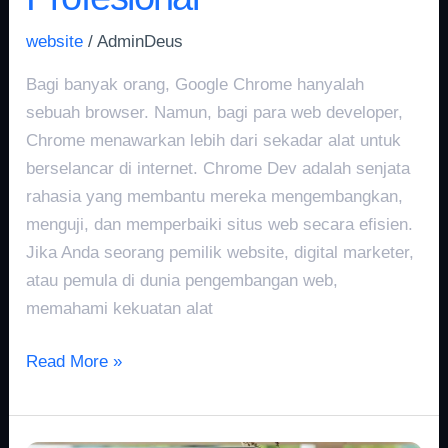
website
/
AdminDeus
Bagi banyak orang, Google Chrome hanyalah
sebuah browser. Namun, bagi para web developer,
Chrome menawarkan lebih dari sekadar alat untuk
berselancar di internet. Chrome Dev adalah senjata
rahasia yang membantu mereka mengembangkan,
menguji, dan memperbaiki situs web secara efisien.
Jika Anda seorang pemilik website, digital marketer,
atau pemula di dunia pengembangan web,
memahami kekuatan alat
Read More »