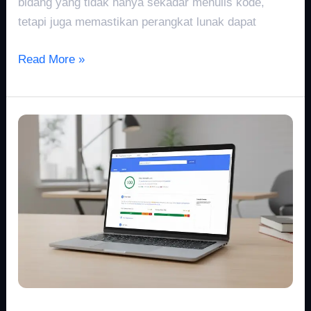
bidang yang tidak hanya sekadar menulis kode,
tetapi juga memastikan perangkat lunak dapat
Read More »
Pagespeed
Google:
Penentu
Trafik
dan
Performa
Website