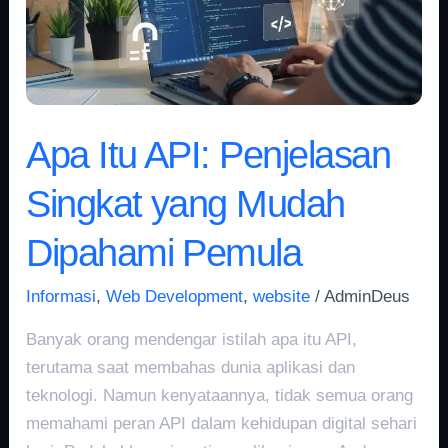
yang
Mudah
Dipahami
Pemula
Apa Itu API: Penjelasan
Singkat yang Mudah
Dipahami Pemula
Informasi
,
Web Development
,
website
/
AdminDeus
Banyak orang mendengar istilah apa itu API,
terutama saat membahas dunia aplikasi dan
teknologi. Namun kenyataannya, tidak semua orang
memahami peran API dalam kehidupan digital sehari