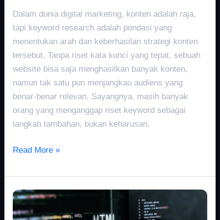
Dalam dunia digital marketing, konten adalah raja,
tapi keyword research adalah pondasi yang
menentukan arah dan keberhasilan strategi konten
tersebut. Tanpa riset kata kunci yang tepat, sebuah
website bisa saja menghasilkan banyak konten,
namun tak satu pun menjangkau audiens yang
benar-benar relevan. Sayangnya, masih banyak
orang yang menganggap riset keyword sebagai
langkah tambahan, bukan keharusan.
Read More »
Cara
Install