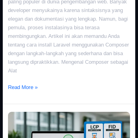
paling populer di dunia pengembangan web. Banyak
developer menyukainya karena sintaksisnya yang
elegan dan dokumentasi yang lengkap. Namun, bagi
pemula, proses instalasinya bisa terasa
membingungkan. Artikel ini akan memandu Anda
tentang cara install Laravel menggunakan Composer
dengan langkah-langkah yang sederhana dan bisa
langsung dipraktikkan. Mengenal Composer sebagai
Alat
Read More »
LCP
Adalah
Bagian