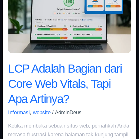
dari
Core
Web
Vitals,
Tapi
Apa
Artinya?
LCP Adalah Bagian dari
Core Web Vitals, Tapi
Apa Artinya?
Informasi
,
website
/
AdminDeus
Ketika membuka sebuah situs web, pernahkah Anda
merasa frustrasi karena halaman tak kunjung tampil