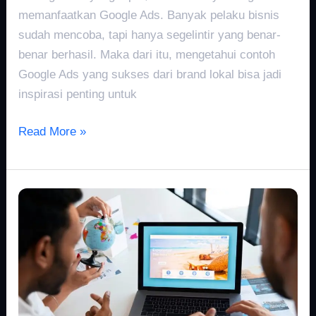
memanfaatkan Google Ads. Banyak pelaku bisnis
sudah mencoba, tapi hanya segelintir yang benar-
benar berhasil. Maka dari itu, mengetahui contoh
Google Ads yang sukses dari brand lokal bisa jadi
inspirasi penting untuk
Read More »
Perbandingan
Jasa
Website
Company
Profile:
Pilih
yang