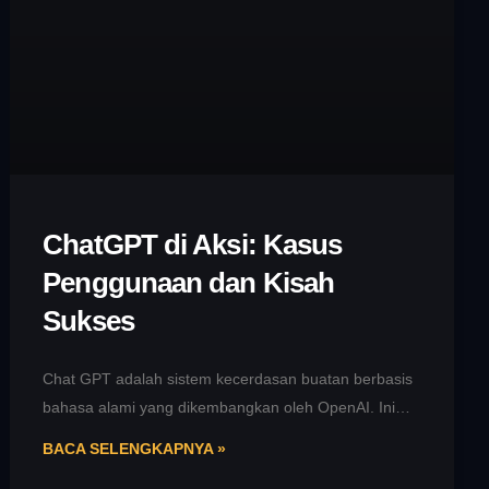
ChatGPT di Aksi: Kasus
Penggunaan dan Kisah
Sukses
Chat GPT adalah sistem kecerdasan buatan berbasis
bahasa alami yang dikembangkan oleh OpenAI. Ini
merupakan salah satu teknologi terdepan dalam
BACA SELENGKAPNYA »