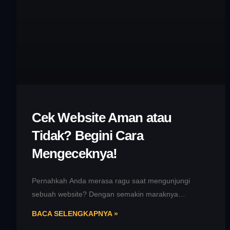
Cek Website Aman atau
Tidak? Begini Cara
Mengeceknya!
Pernahkah Anda merasa ragu saat mengunjungi
sebuah website? Dengan semakin maraknya
penipuan online dan pencurian data, penting bagi kita
BACA SELENGKAPNYA »
untuk selalu