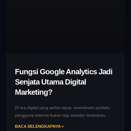
Fungsi Google Analytics Jadi
Senjata Utama Digital
Marketing?
Di era digital yang serba cepat, memahami perilaku
pengguna internet bukan lagi sekadar tambahan,
melainkan kebutuhan utama bagi setiap bisnis.
BACA SELENGKAPNYA »