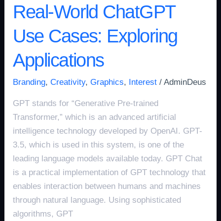
Real-World ChatGPT
Use Cases: Exploring
Applications
Branding
,
Creativity
,
Graphics
,
Interest
/
AdminDeus
GPT stands for “Generative Pre-trained
Transformer,” which is an advanced artificial
intelligence technology developed by OpenAI. GPT-
3.5, which is used in this system, is one of the
leading language models available today. GPT Chat
is a practical implementation of GPT technology that
enables interaction between humans and machines
through natural language. Using sophisticated
algorithms, GPT