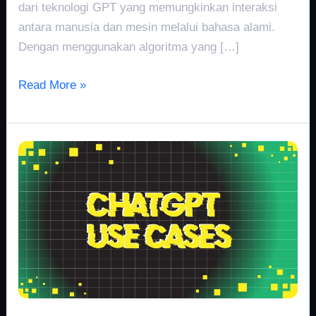
dari teknologi GPT yang memungkinkan interaksi
antara manusia dan mesin melalui bahasa alami.
Dengan menggunakan algoritma yang […]
Read More »
Real-
World
ChatGPT
Use
Cases:
Exploring
Applications