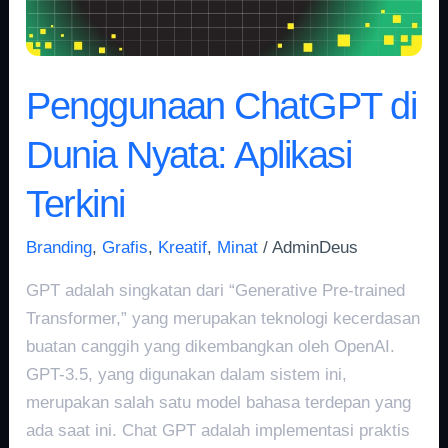
Terkini
Penggunaan ChatGPT di
Dunia Nyata: Aplikasi
Terkini
Branding
,
Grafis
,
Kreatif
,
Minat
/
AdminDeus
GPT adalah singkatan dari “Generative Pre-trained
Transformer,” yang merupakan teknologi kecerdasan
buatan canggih yang dikembangkan oleh OpenAI.
GPT-3.5, yang digunakan dalam sistem ini,
merupakan salah satu model bahasa terdepan yang
ada saat ini. Chat GPT adalah implementasi praktis