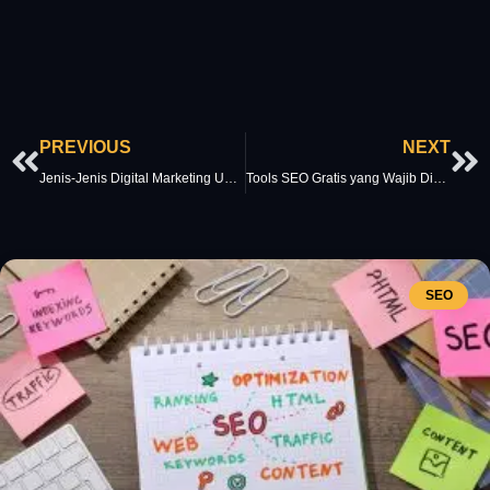
Prev
Ne
PREVIOUS
NEXT
Jenis-Jenis Digital Marketing Untuk Brand Awareness Bisnis Anda
Tools SEO Gratis yang Wajib Dicoba untuk Pemula
SEO