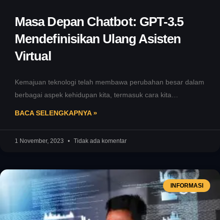
Masa Depan Chatbot: GPT-3.5
Mendefinisikan Ulang Asisten
Virtual
Kemajuan teknologi telah membawa perubahan besar dalam
berbagai aspek kehidupan kita, termasuk cara kita
berkomunikasi dengan mesin dan perangkat lunak.
BACA SELENGKAPNYA »
1 November, 2023
Tidak ada komentar
INFORMASI