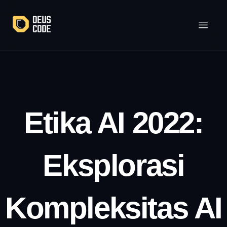
Lewati
ke
konten
Etika AI 2022:
Eksplorasi
Kompleksitas AI