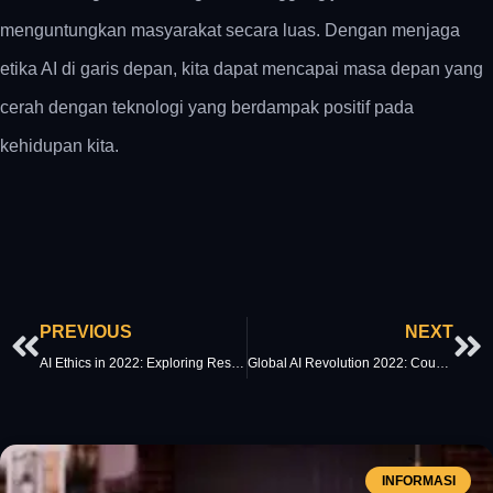
menguntungkan masyarakat secara luas. Dengan menjaga
etika AI di garis depan, kita dapat mencapai masa depan yang
cerah dengan teknologi yang berdampak positif pada
kehidupan kita.
Prev
Ne
PREVIOUS
NEXT
AI Ethics in 2022: Exploring Responsible AI Complexity
Global AI Revolution 2022: Countries Competing for Leadership
INFORMASI