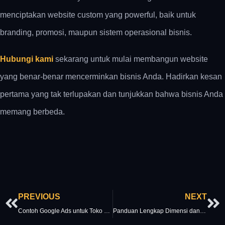
menciptakan website custom yang powerful, baik untuk
branding, promosi, maupun sistem operasional bisnis.
Hubungi kami
sekarang untuk mulai membangun
website
yang benar-benar mencerminkan bisnis Anda. Hadirkan kesan
pertama yang tak terlupakan dan tunjukkan bahwa bisnis Anda
memang berbeda.
Prev
Ne
PREVIOUS
NEXT
Contoh Google Ads untuk Toko Online: Iklan Hemat, Hasil Maksimal!
Panduan Lengkap Dimensi dan Ukuran Postingan LinkedIn