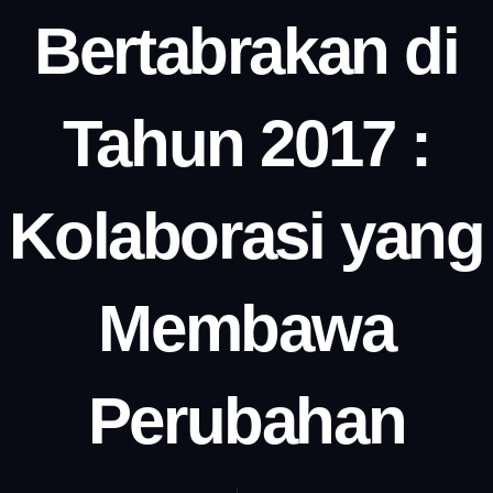
Bertabrakan di
Tahun 2017 :
Kolaborasi yang
Membawa
Perubahan