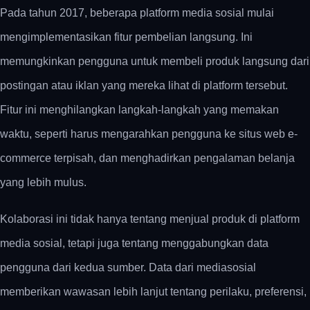
Pada tahun 2017, beberapa platform media sosial mulai
mengimplementasikan fitur pembelian langsung. Ini
memungkinkan pengguna untuk membeli produk langsung dari
postingan atau iklan yang mereka lihat di platform tersebut.
Fitur ini menghilangkan langkah-langkah yang memakan
waktu, seperti harus mengarahkan pengguna ke situs web e-
commerce terpisah, dan menghadirkan pengalaman belanja
yang lebih mulus.
Kolaborasi ini tidak hanya tentang menjual produk di platform
media sosial, tetapi juga tentang menggabungkan data
pengguna dari kedua sumber. Data dari mediasosial
memberikan wawasan lebih lanjut tentang perilaku, preferensi,