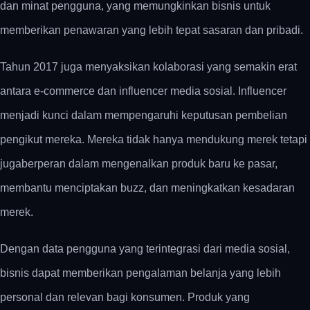
dan minat pengguna, yang memungkinkan bisnis untuk
memberikan penawaran yang lebih tepat sasaran dan pribadi.
Tahun 2017 juga menyaksikan kolaborasi yang semakin erat
antara e-commerce dan influencer media sosial. Influencer
menjadi kunci dalam mempengaruhi keputusan pembelian
pengikut mereka. Mereka tidak hanya mendukung merek tetapi
jugaberperan dalam mengenalkan produk baru ke pasar,
membantu menciptakan buzz, dan meningkatkan kesadaran
merek.
Dengan data pengguna yang terintegrasi dari media sosial,
bisnis dapat memberikan pengalaman belanja yang lebih
personal dan relevan bagi konsumen. Produk yang