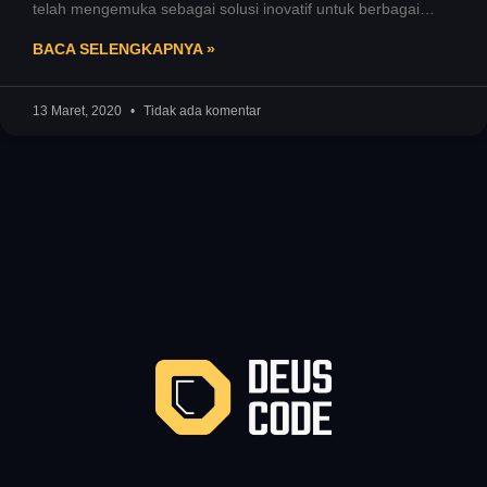
telah mengemuka sebagai solusi inovatif untuk berbagai
tantangan di seluruh dunia, termasuk
BACA SELENGKAPNYA »
13 Maret, 2020
Tidak ada komentar