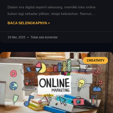
Dalam era digital seperti sekarang, memiliki toko online
bukan lagi sekadar pilihan, tetapi kebutuhan. Namun,
dengan begitu banyak platform e-commerce
BACA SELENGKAPNYA »
19 Mei, 2025
Tidak ada komentar
CREATIVITY