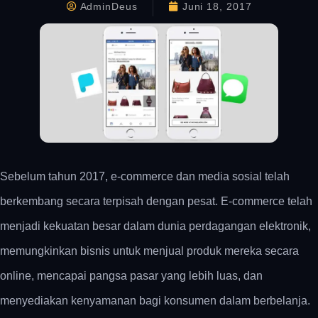
AdminDeus
Juni 18, 2017
Sebelum tahun 2017, e-commerce dan media sosial telah
berkembang secara terpisah dengan pesat. E-commerce telah
menjadi kekuatan besar dalam dunia perdagangan elektronik,
memungkinkan bisnis untuk menjual produk mereka secara
online, mencapai pangsa pasar yang lebih luas, dan
menyediakan kenyamanan bagi konsumen dalam berbelanja.