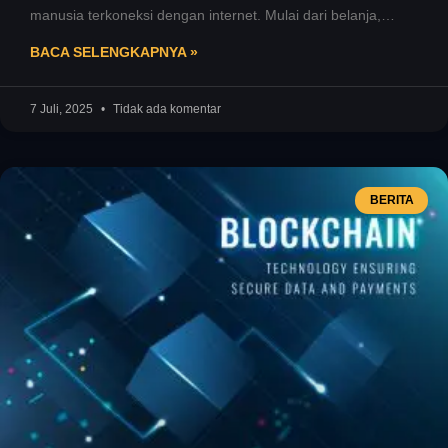
manusia terkoneksi dengan internet. Mulai dari belanja,
belajar, hingga bekerja—semuanya bisa
BACA SELENGKAPNYA »
7 Juli, 2025
Tidak ada komentar
BERITA