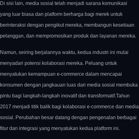
Di sisi lain, media sosial telah menjadi sarana komunikasi
yang luar biasa dan platform berharga bagi merek untuk
berinteraksi dengan pengikut mereka, membangun kesetiaan
pelanggan, dan mempromosikan produk dan layanan mereka.
Namun, seiring berjalannya waktu, kedua industri ini mulai
menyadari potensi kolaborasi mereka. Peluang untuk
menyatukan kemampuan e-commerce dalam mencapai
konsumen dengan jangkauan luas dari media sosial membuka
pintu bagi langkah-langkah inovatif dan transformatif.Tahun
2017 menjadi titik balik bagi kolaborasi e-commerce dan media
sosial. Perubahan besar datang dengan pengenalan berbagai
fitur dan integrasi yang menyatukan kedua platform ini.