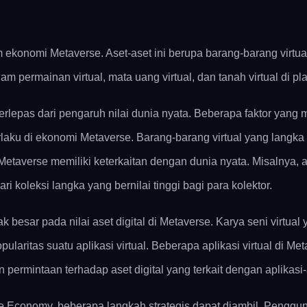
lam ekonomi Metaverse. Aset-aset ini berupa barang-barang virt
am permainan virtual, mata uang virtual, dan tanah virtual di pl
lepas dari pengaruh nilai dunia nyata. Beberapa faktor yang m
ku di ekonomi Metaverse. Barang-barang virtual yang langka da
Metaverse memiliki keterkaitan dengan dunia nyata. Misalnya, 
i koleksi langka yang bernilai tinggi bagi para kolektor.
ak besar pada nilai aset digital di Metaverse. Karya seni virtual
laritas suatu aplikasi virtual. Beberapa aplikasi virtual di Me
n permintaan terhadap aset digital yang terkait dengan aplikasi-
se Economy, beberapa langkah strategis dapat diambil. Penggun