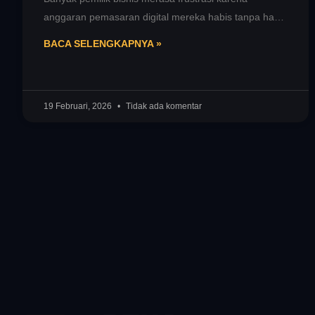
anggaran pemasaran digital mereka habis tanpa hasil
yang jelas. Anda mungkin pernah mengalami situasi
BACA SELENGKAPNYA »
19 Februari, 2026
Tidak ada komentar