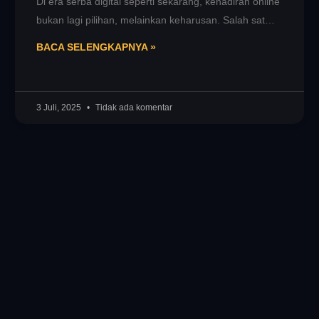
Di era serba digital seperti sekarang, kehadiran online
bukan lagi pilihan, melainkan keharusan. Salah satu
bentuk eksistensi digital yang wajib
BACA SELENGKAPNYA »
3 Juli, 2025
Tidak ada komentar