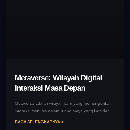
Metaverse: Wilayah Digital
Interaksi Masa Depan
Metaverse adalah wilayah baru yang memungkinkan
interaksi manusia dalam ruang maya yang luas dan
menghadirkan berbagai pengalaman menakjubkan
BACA SELENGKAPNYA »
yang sebelumnya