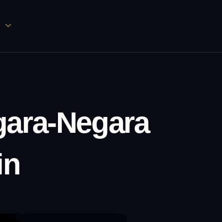
D
gara-Negara
in