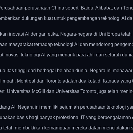
Perusahaan-perusahaan China seperti Baidu, Alibaba, dan Ten
h memberikan dukungan kuat untuk pengembangan teknologi AI da
n inovasi AI dengan etika. Negara-negara di Uni Eropa telah m
aan masyarakat terhadap teknologi AI dan mendorong pengemb
t inovasi teknologi AI yang menarik para ahli dari seluruh dunia
kualitas tinggi dari berbagai belahan dunia. Negara ini menaw
impah. Montreal dan Toronto adalah dua kota di Kanada yang t
erti Universitas McGill dan Universitas Toronto juga telah me
ang AI. Negara ini memiliki sejumlah perusahaan teknologi ya
a merupakan basis bagi banyak profesional IT yang berpengalam
 telah membuktikan kemampuan mereka dalam menciptakan solu