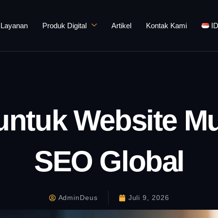
Layanan
Produk Digital
Artikel
Kontak Kami
I
untuk Website M
SEO Global
AdminDeus
Juli 9, 2026