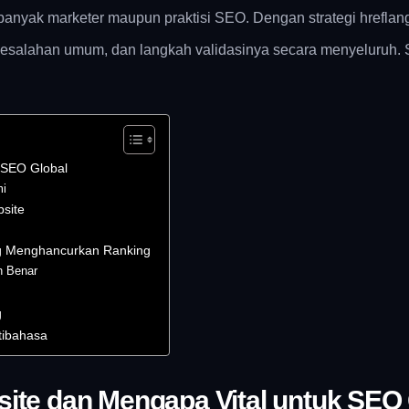
banyak marketer maupun praktisi SEO. Dengan strategi hreflan
, kesalahan umum, dan langkah validasinya secara menyeluruh.
 SEO Global
mi
bsite
ng Menghancurkan Ranking
n Benar
g
tibahasa
site dan Mengapa Vital untuk SEO