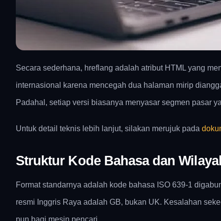
Secara sederhana, hreflang adalah atribut HTML yang me
internasional karena mencegah dua halaman mirip dianggap
Padahal, setiap versi biasanya menyasar segmen pasar y
Untuk detail teknis lebih lanjut, silakan merujuk pada
dokum
Struktur Kode Bahasa dan Wilaya
Format standarnya adalah kode bahasa ISO 639-1 digabun
resmi Inggris Raya adalah GB, bukan UK. Kesalahan sekeci
pun bagi mesin pencari.