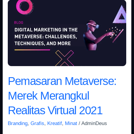
Pemasaran
Metaverse:
Merek
Merangkul
Realitas
Virtual
2021
Pemasaran Metaverse:
Merek Merangkul
Realitas Virtual 2021
Branding
,
Grafis
,
Kreatif
,
Minat
/
AdminDeus