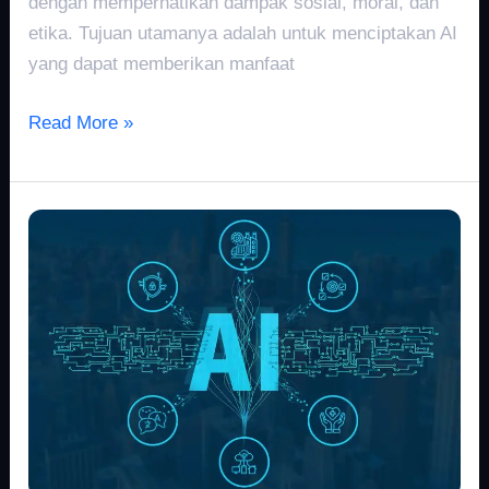
dengan memperhatikan dampak sosial, moral, dan
etika. Tujuan utamanya adalah untuk menciptakan AI
yang dapat memberikan manfaat
Read More »
Kecerdasan
Buatan
di
2022:
Kemajuan
Mendefinisikan
Ulang
Masa
Depan