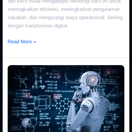
dan kecil mulai mengadopsi teknologi baru ini untuk
meningkatkan efisiensi, meningkatkan pengalaman
nasabah, dan mengurangi biaya operasional. Seiring
dengan transformasi digital,
Read More »
AI
dalam
Pendidikan
2022:
Pembelajaran
Personal
dan
Masa