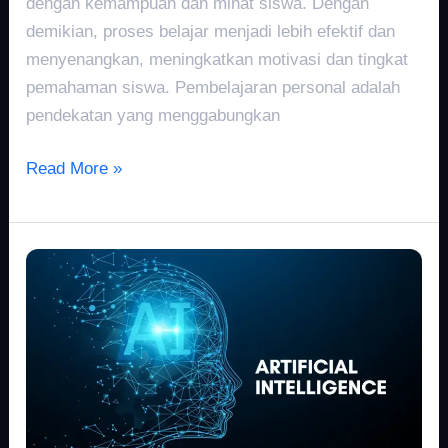
dengan kemampuan dan minat siswa. Dengan
demikian, proses belajar menjadi lebih efektif dan
menyenangkan, meningkatkan motivasi dan tingkat
pemahaman siswa. Pembelajaran personal adalah
pendekatan yang menggabungkan
Read More »
Etika
AI
2022:
Eksplorasi
Kompleksitas
AI
yang