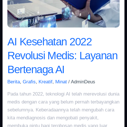
Bertenaga
AI
AI Kesehatan 2022
Revolusi Medis: Layanan
Bertenaga AI
Berita
,
Grafis
,
Kreatif
,
Minat
/
AdminDeus
Pada tahun 2022, teknologi AI telah merevolusi dunia
medis dengan cara yang belum pernah terbayangkan
sebelumnya. Keberadaannya telah mengubah cara
kita mendiagnosis dan mengobati penyakit,
membuka pintu bagi terobosan medis yang luar