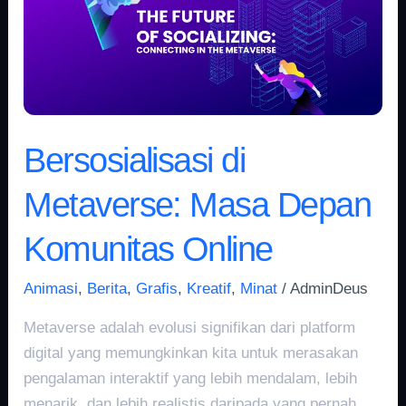
Metaverse:
Masa
Depan
Komunitas
Online
Bersosialisasi di
Metaverse: Masa Depan
Komunitas Online
Animasi
,
Berita
,
Grafis
,
Kreatif
,
Minat
/
AdminDeus
Metaverse adalah evolusi signifikan dari platform
digital yang memungkinkan kita untuk merasakan
pengalaman interaktif yang lebih mendalam, lebih
menarik, dan lebih realistis daripada yang pernah