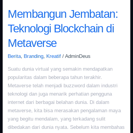
Membangun Jembatan:
Teknologi Blockchain di
Metaverse
Berita
,
Branding
,
Kreatif
/
AdminDeus
Suatu dunia virtual yang semakin mendapatkan
popularitas dalam beberapa tahun terakhir.
Metaverse telah menjadi buzzword dalam industri
teknologi dan juga menarik perhatian pengguna
internet dari berbagai belahan dunia. Di dalam
metaverse, kita bisa merasakan pengalaman maya
yang begitu mendalam, yang terkadang sulit
dibedakan dari dunia nyata. Sebelum kita membahas