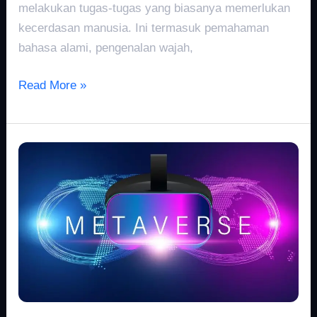
melakukan tugas-tugas yang biasanya memerlukan
kecerdasan manusia. Ini termasuk pemahaman
bahasa alami, pengenalan wajah,
Read More »
Metaverse
2021:
Tren
Utama
&
Masa
Depan
Interaksi
Digital