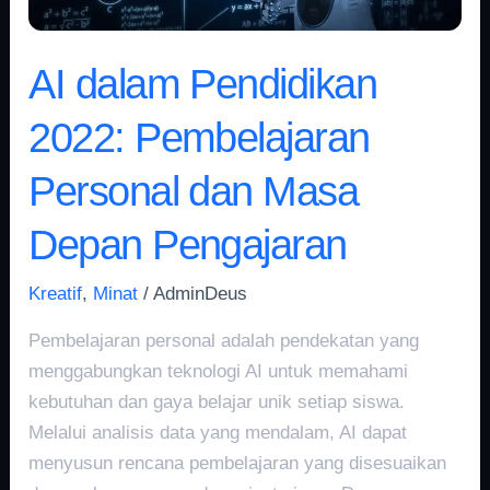
Depan
Pengajaran
AI dalam Pendidikan
2022: Pembelajaran
Personal dan Masa
Depan Pengajaran
Kreatif
,
Minat
/
AdminDeus
Pembelajaran personal adalah pendekatan yang
menggabungkan teknologi AI untuk memahami
kebutuhan dan gaya belajar unik setiap siswa.
Melalui analisis data yang mendalam, AI dapat
menyusun rencana pembelajaran yang disesuaikan