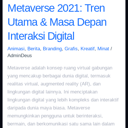
Metaverse 2021: Tren
Utama & Masa Depan
Interaksi Digital
Animasi
,
Berita
,
Branding
,
Grafis
,
Kreatif
,
Minat
/
AdminDeus
Metaverse adalah konsep ruang virtual gabungan
yang mencakup berbagai dunia digital, termasuk
realitas virtual, augmented reality (AR), dan
lingkungan digital lainnya. Ini menciptakan
lingkungan digital yang lebih kompleks dan interaktif
daripada dunia maya biasa. Metaverse
memungkinkan pengguna untuk berinteraksi,
bermain, dan berkomunikasi satu sama lain dalam