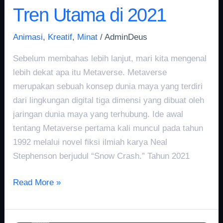
Tren Utama di 2021
Animasi
,
Kreatif
,
Minat
/
AdminDeus
Sebelum membahas lebih lanjut, mari kita mengenal
lebih dekat apa itu Metaverse. Metaverse
merupakan sebuah konsep dunia maya yang terdiri
dari lingkungan digital tiga dimensi yang dibuat oleh
jaringan dunia maya yang terhubung. Ide awal
tentang Metaverse pertama kali muncul pada tahun
1992 melalui novel fiksi ilmiah karya Neal
Stephenson berjudul “Snow Crash.” Tahun 2021
Read More »