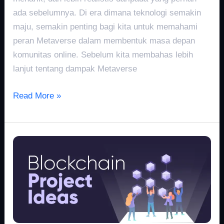
ada sebelumnya. Di era dimana teknologi semakin
maju, semakin penting bagi kita untuk memahami
peran Metaverse dalam membentuk masa depan
komunitas online. Sebelum kita membahas lebih
lanjut tentang dampak Metaverse
Read More »
Membangun
Jembatan:
Teknologi
Blockchain
di
Metaverse