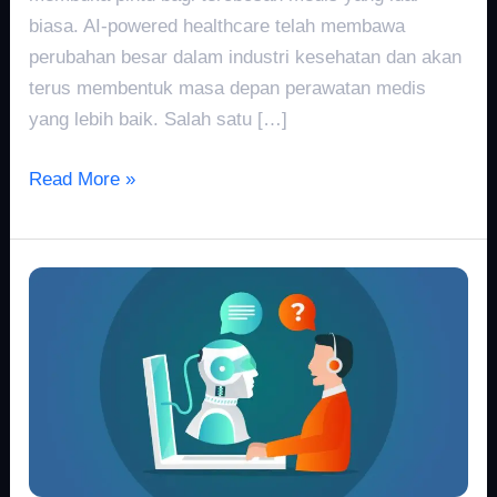
biasa. AI-powered healthcare telah membawa
perubahan besar dalam industri kesehatan dan akan
terus membentuk masa depan perawatan medis
yang lebih baik. Salah satu […]
Read More »
Asisten
AI
2022:
Dari
Rumah
Pintar
hingga