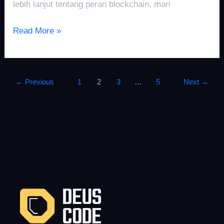
lebih lanjut tentang peran blockchain, mari
Read More »
←
Previous
1
2
3
…
5
Next
→