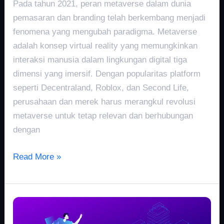
Pada tahun 2021, peran metaverse dalam dunia
pemasaran dan branding telah berkembang menjadi
fenomena yang mengubah paradigma. Metaverse
adalah konsep virtual reality yang memungkinkan
interaksi manusia dalam lingkungan digital tiga
dimensi yang imersif. Dengan popularitas platform
seperti Decentraland, Roblox, dan Second Life,
perusahaan dan merek harus merangkul revolusi
metaverse untuk tetap relevan dan berhubungan
dengan
Read More »
Bersosialisasi
di