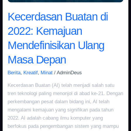
Kecerdasan Buatan di
2022: Kemajuan
Mendefinisikan Ulang
Masa Depan
Berita
,
Kreatif
,
Minat
/
AdminDeus
Kecerdasan Buatan (AI) telah menjadi salah satu
tren teknologi paling menonjol di abad ke-21. Dengan
perkembangan pesat dalam bidang ini, AI telah
mengalami kemajuan yang signifikan pada tahun
2022. AI adalah cabang ilmu komputer yang
berfokus pada pengembangan sistem yang mampu