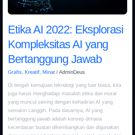
Bertanggung
Jawab
Etika AI 2022: Eksplorasi
Kompleksitas AI yang
Bertanggung Jawab
Grafis
,
Kreatif
,
Minat
/
AdminDeus
Di tengah kemajuan teknologi yang luar biasa, kita
juga harus menghadapi masalah etika dan moral
yang muncul seiring dengan kehadiran AI yang
semakin canggih. Pada dasarnya, AI yang
bertanggung jawab adalah konsep dimana
kecerdasan buatan dikembangkan dan digunakan