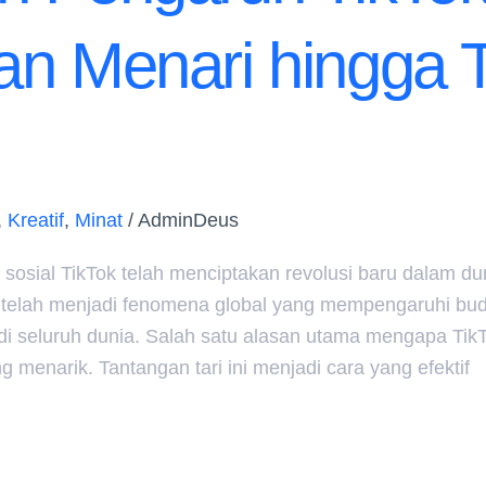
an Menari hingga 
,
Kreatif
,
Minat
/
AdminDeus
sosial TikTok telah menciptakan revolusi baru dalam duni
ini telah menjadi fenomena global yang mempengaruhi bud
 di seluruh dunia. Salah satu alasan utama mengapa TikT
g menarik. Tantangan tari ini menjadi cara yang efektif