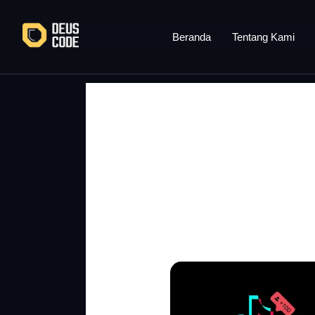
Lewati
ke
Beranda
Tentang Kami
konten
Branding
Berbisnis
di
TikTok: