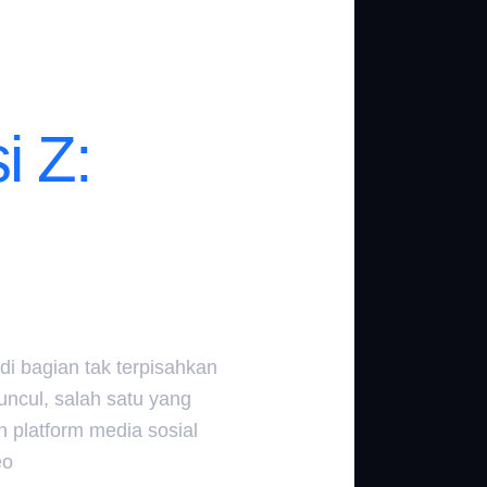
i Z:
di bagian tak terpisahkan
uncul, salah satu yang
 platform media sosial
eo