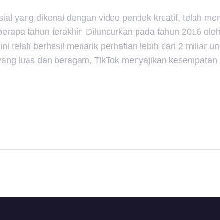
sial yang dikenal dengan video pendek kreatif, telah me
berapa tahun terakhir. Diluncurkan pada tahun 2016 ole
ini telah berhasil menarik perhatian lebih dari 2 miliar u
ang luas dan beragam, TikTok menyajikan kesempatan