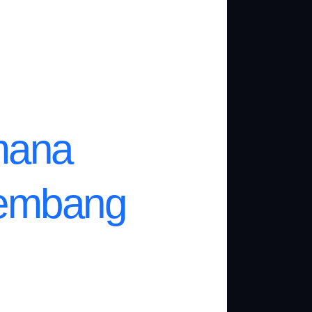
imana
kembang