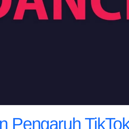
n Pengaruh TikTok