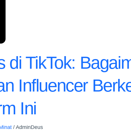
s di TikTok: Baga
an Influencer Ber
rm Ini
Minat
/
AdminDeus