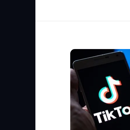
Fenomena
TikTok
Generasi
Z:
Media
Sosial
yang
Populer