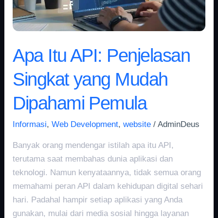
Mudah
Dipahami
Pemula
Apa Itu API: Penjelasan
Singkat yang Mudah
Dipahami Pemula
Informasi
,
Web Development
,
website
/
AdminDeus
Banyak orang mendengar istilah apa itu API,
terutama saat membahas dunia aplikasi dan
teknologi. Namun kenyataannya, tidak semua orang
memahami peran API dalam kehidupan digital sehari
hari. Padahal hampir setiap aplikasi yang Anda
gunakan, mulai dari media sosial hingga layanan