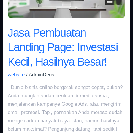
Hasilnya
Besar!
Jasa Pembuatan
Landing Page: Investasi
Kecil, Hasilnya Besar!
website
/
AdminDeus
Dunia bisnis online bergerak sangat cepat, bukan?
Anda mungkin sudah beriklan di media sosial,
menjalankan kampanye Google Ads, atau mengirim
email promosi. Tapi, pernahkah Anda merasa sudah
mengeluarkan banyak biaya iklan, namun hasilnya
belum maksimal? Pengunjung datang, tapi sedikit