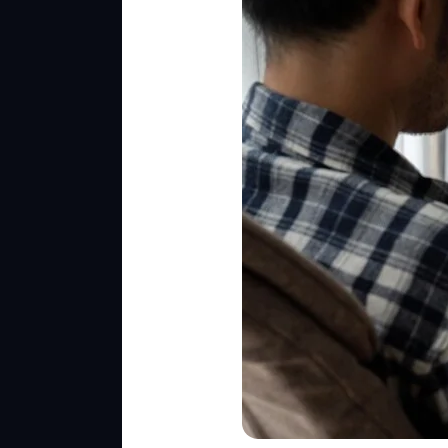
Website
dengan
SEO-
Friendly