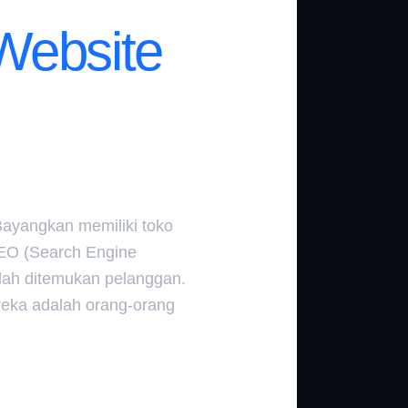
ebsite
ayangkan memiliki toko
 SEO (Search Engine
udah ditemukan pelanggan.
eka adalah orang-orang