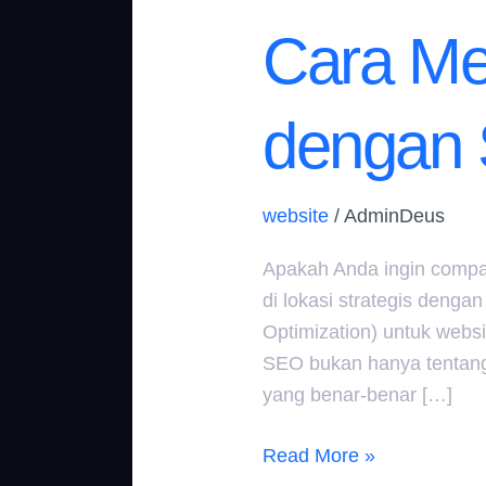
Cara M
dengan 
website
/
AdminDeus
Apakah Anda ingin compa
di lokasi strategis denga
Optimization) untuk webs
SEO bukan hanya tentang
yang benar-benar […]
Read More »