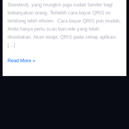
Standard), yang mungkin juga sudah familer bagi
kebanyakan orang. Terlebih cara bayar QRIS ini
terbilang lebih efisien. Cara bayar QRIS pun mudah,
Anda hanya perlu scan barcode yang telah
disediakan. Akan tetapi, QRIS pada setiap aplikasi
[…]
Read More »