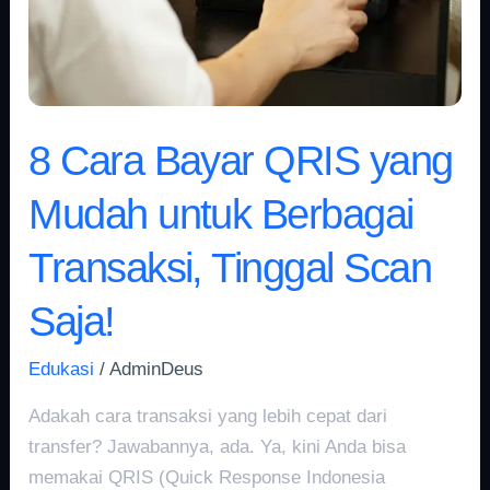
untuk
Berbagai
Transaksi,
Tinggal
Scan
8 Cara Bayar QRIS yang
Saja!
Mudah untuk Berbagai
Transaksi, Tinggal Scan
Saja!
Edukasi
/
AdminDeus
Adakah cara transaksi yang lebih cepat dari
transfer? Jawabannya, ada. Ya, kini Anda bisa
memakai QRIS (Quick Response Indonesia