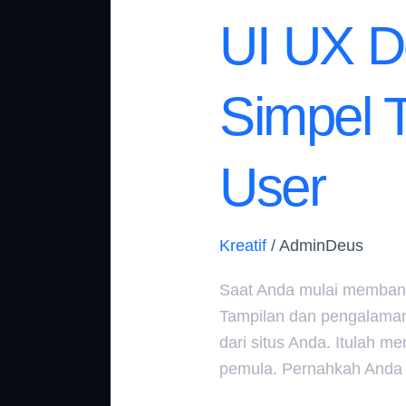
UI UX D
Simpel 
User
Kreatif
/
AdminDeus
Saat Anda mulai membang
Tampilan dan pengalaman
dari situs Anda. Itulah 
pemula. Pernahkah Anda m