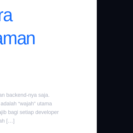
ra
laman
an backend-nya saja.
 adalah “wajah” utama
ib bagi setiap developer
ah […]