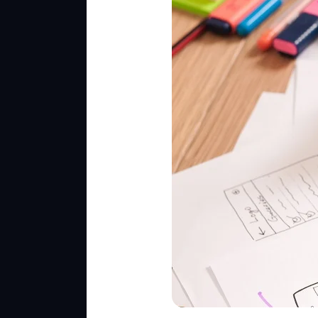
Website:
Cara
Simpel
Tingkatkan
Pengalaman
User