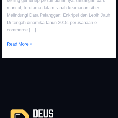
seiring gemerlap pertumbuhannya, tantangan baru
muncul, terutama dalam ranah keamanan siber.
Melindungi Data Pelanggan: Enkripsi dan Lebih Jauh
Di tengah dinamika tahun 2018, perusahaan e-
commerce […]
Read More »