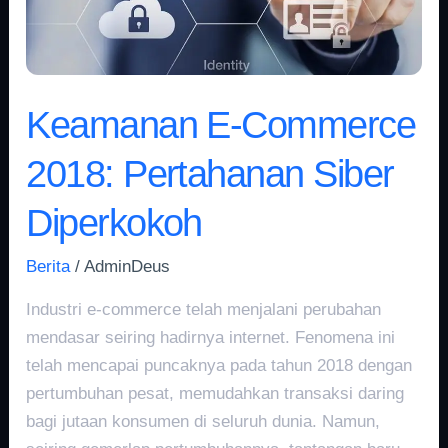
Diperkokoh
Keamanan E-Commerce
2018: Pertahanan Siber
Diperkokoh
Berita
/
AdminDeus
Industri e-commerce telah menjalani perubahan
mendasar seiring hadirnya internet. Fenomena ini
telah mencapai puncaknya pada tahun 2018 dengan
pertumbuhan pesat, memudahkan transaksi daring
bagi jutaan konsumen di seluruh dunia. Namun,