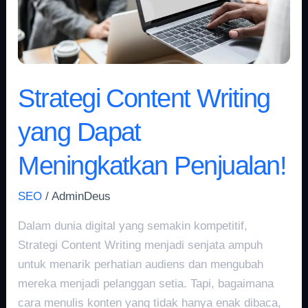
Meningkatkan
Penjualan!
Strategi Content Writing
yang Dapat
Meningkatkan Penjualan!
SEO
/
AdminDeus
Dalam dunia digital yang semakin kompetitif,
Strategi Content Writing menjadi senjata ampuh
untuk menarik perhatian audiens dan mengubah
mereka menjadi pelanggan setia. Tapi, bagaimana
cara menulis konten yang tidak hanya enak dibaca,