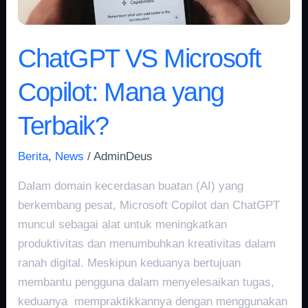
ChatGPT VS Microsoft
Copilot: Mana yang
Terbaik?
Berita
,
News
/
AdminDeus
Dalam domain kecerdasan buatan (AI) yang
berkembang pesat, Microsoft Copilot dan ChatGPT
muncul sebagai alat untuk meningkatkan
produktivitas dan menumbuhkan kreativitas dalam
ranah digital. Meskipun keduanya bertujuan
membantu pengguna dalam menyelesaikan tugas,
keduanya mempraktikkannya dengan menggunakan