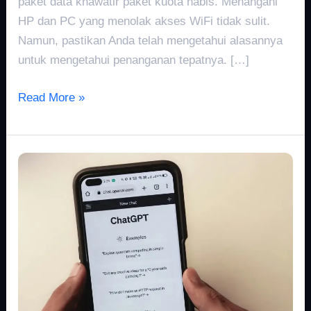
paket data khawatir paket kuota habis. Menangani
HP dan PC yang menolak akses WiFi tidak sulit.
Namun, pastikan Anda telah mengetahui alasannya
untuk mengetahui penanganan tepatnya. […]
Read More »
ChatGPT
VS
Microsoft
Copilot:
Mana
yang
Terbaik?