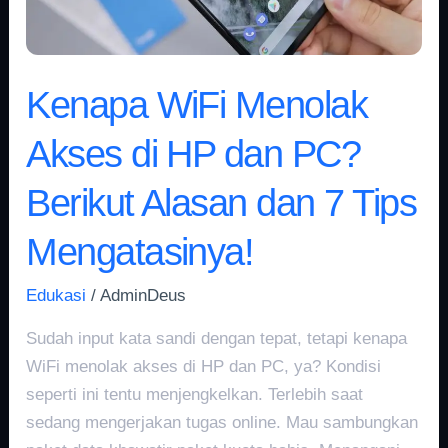
dan
PC?
Berikut
Kenapa WiFi Menolak
Alasan
dan
Akses di HP dan PC?
7
Tips
Berikut Alasan dan 7 Tips
Mengatasinya!
Mengatasinya!
Edukasi
/
AdminDeus
Sudah input kata sandi dengan tepat, tetapi kenapa
WiFi menolak akses di HP dan PC, ya? Kondisi
seperti ini tentu menjengkelkan. Terlebih saat
sedang mengerjakan tugas online. Mau sambungkan