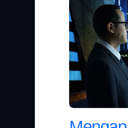
Membutuhkan
AI?
Manfaat
&
Strateginya!
Mengapa