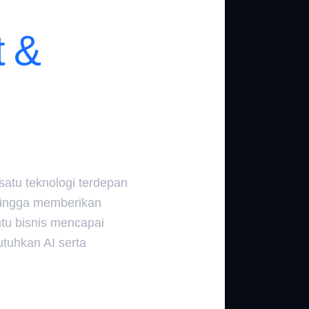
t &
 satu teknologi terdepan
 hingga memberikan
u bisnis mencapai
tuhkan AI serta