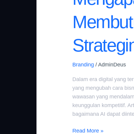
Membutu
Strategi
Branding
/
AdminDeus
Dalam era digital yang ter
yang mengubah cara bisni
wawasan yang mendalam,
keunggulan kompetitif. A
bagaimana AI dapat diint
Read More »