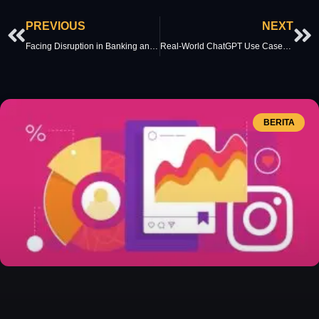
Prev
Ne
PREVIOUS
NEXT
Facing Disruption in Banking and Investment Industry 2022
Real-World ChatGPT Use Cases: Exploring Applications
BERITA