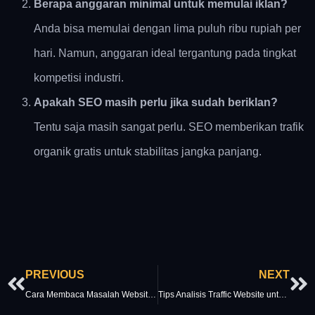
Berapa anggaran minimal untuk memulai iklan?
Anda bisa memulai dengan lima puluh ribu rupiah per
hari. Namun, anggaran ideal tergantung pada tingkat
kompetisi industri.
Apakah SEO masih perlu jika sudah beriklan?
Tentu saja masih sangat perlu. SEO memberikan trafik
organik gratis untuk stabilitas jangka panjang.
Prev
Ne
PREVIOUS
NEXT
Cara Membaca Masalah Website dari Performa dan Traffic
Tips Analisis Traffic Website untuk Meningkatkan Konversi Bisnis