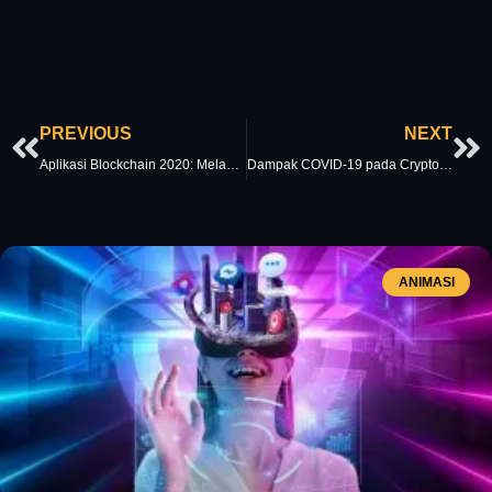
Prev
Ne
PREVIOUS
NEXT
Aplikasi Blockchain 2020: Melampaui Bitcoin
Dampak COVID-19 pada Cryptocurrency: Menganalisis Aset Digital
ANIMASI