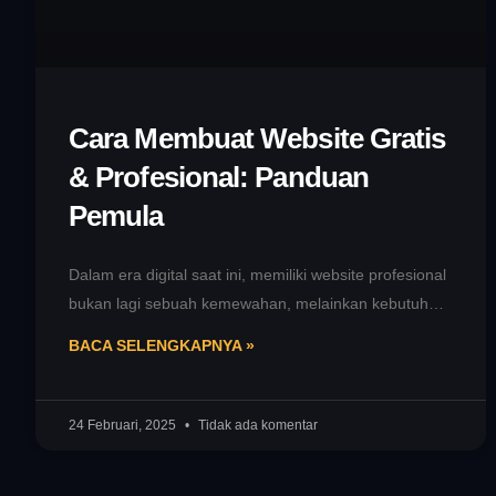
Cara Membuat Website Gratis
& Profesional: Panduan
Pemula
Dalam era digital saat ini, memiliki website profesional
bukan lagi sebuah kemewahan, melainkan kebutuhan.
Baik untuk keperluan bisnis, portofolio pribadi,
BACA SELENGKAPNYA »
24 Februari, 2025
Tidak ada komentar