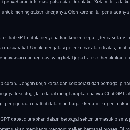
rti penyebaran informasi palsu atau deepfake. Selain itu, ada 
untuk meningkatkan kinerjanya. Oleh karena itu, perlu adany
an Chat GPT untuk menyebarkan konten negatif, termasuk disi
a masyarakat. Untuk mengatasi potensi masalah di atas, pent
awasan dan regulasi yang ketat juga harus diberlakukan unt
 cerah. Dengan kerja keras dan kolaborasi dari berbagai pihak
angnya teknologi, kita dapat mengharapkan bahwa Chat GPT 
agi penggunaan chatbot dalam berbagai skenario, seperti duku
dapat diterapkan dalam berbagai sektor, termasuk bisnis, p
tomatis akan membantu mengoptimalkan berbagai proses. Di ma