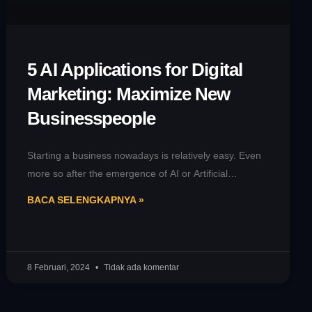
5 AI Applications for Digital
Marketing: Maximize New
Businesspeople
Starting a business nowadays is relatively easy. Even
more so after the emergence of AI or Artificial
Intelligence. In short,
BACA SELENGKAPNYA »
8 Februari, 2024
Tidak ada komentar