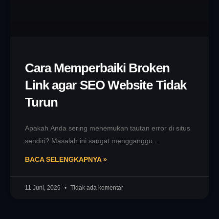
Cara Memperbaiki Broken
Link agar SEO Website Tidak
Turun
Apakah Anda sering menemukan tautan error di situs
sendiri? Masalah ini sangat mengganggu
kenyamanan pengunjung saat membaca konten.
BACA SELENGKAPNYA »
Memperbaiki Broken
11 Juni, 2026
Tidak ada komentar